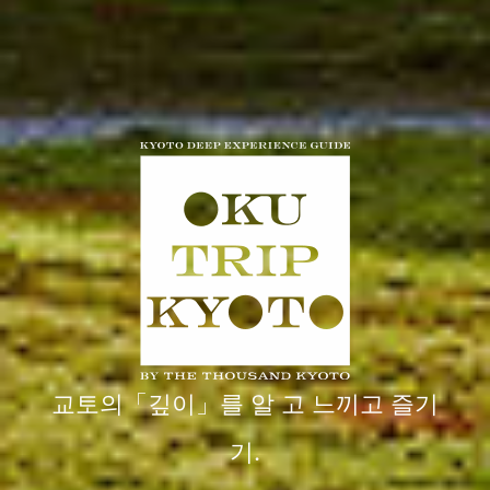
교토의「깊이」를 알 고 느끼고 즐기
기.