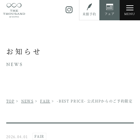
toggl
フェア
来館予約
MENU
navig
お知らせ
NEWS
TOP
>
NEWS
>
FAIR
>
-BEST PRICE- 公式HPからのご予約限定
FAIR
2026.04.01