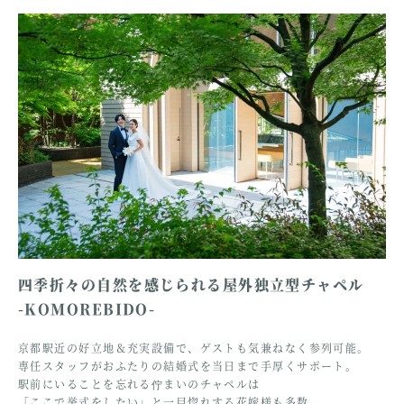
四季折々の自然を感じられる屋外独立型チャペル
-KOMOREBIDO-
京都駅近の好立地＆充実設備で、ゲストも気兼ねなく参列可能。
専任スタッフがおふたりの結婚式を当日まで手厚くサポート。
駅前にいることを忘れる佇まいのチャペルは
「ここで挙式をしたい」と一目惚れする花嫁様も多数