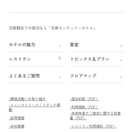
京都観光での宿泊なら「京都センチュリーホテル」
ホテルの魅力
客室
レストラン
トピックス＆プラン
よくあるご質問
フロアマップ
-環境活動への取り組み
-宿泊約款（PDF）
-ニュースリリース / メディア掲
-利用規則（PDF）
載
-未成年者のご宿泊に関する同意
-採用情報
書（PDF）
-会社概要
-レストラン利用規約（PDF）