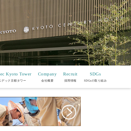
ec Kyoto Tower
Company
Recruit
SDGs
ニデック京都タワー
会社概要
採用情報
SDGsの取り組み