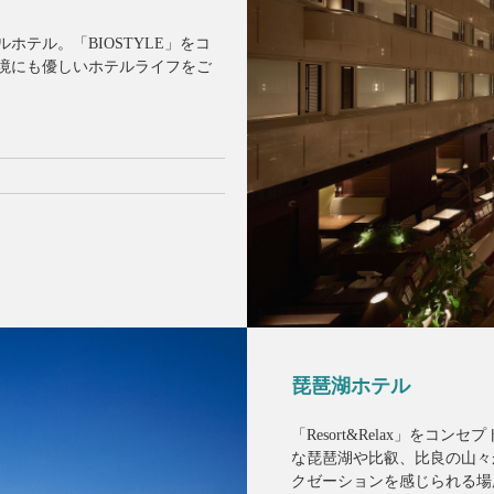
ホテル。「BIOSTYLE」をコ
境にも優しいホテルライフをご
琵琶湖ホテル
「Resort&Relax」を
な琵琶湖や比叡、比良の山々
クゼーションを感じられる場