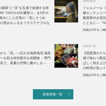
2026.08.03
の循環”と“涼”を五感で体感する特
フェルメール《
E THOUSAND夏祭り」を8月16
都センチュリー
を舞台にした圧巻の「流しそうめ
鑑賞券付き宿泊
の恵みをふるまうサステナブルな
とともに―「Nos
詳細はPDFをご
い
2026.07.28
から「花」へ広がる地産地消 滋賀
【琵琶湖ホテル
ーを彩る特別展示を初開催 ～専門
感で味わう限定
な花で、真夏の空間に癒やしを～
ばしく焼き上げ
の料理が並ぶイ
い
詳細はPDFをご
新着情報一覧