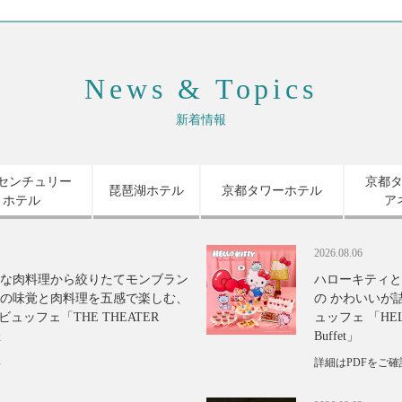
News & Topics
新着情報
センチュリー
京都
琵琶湖ホテル
京都タワーホテル
ホテル
ア
2026.08.06
な肉料理から絞りたてモンブラン
ハローキティと
の味覚と肉料理を五感で楽しむ、
の かわいいが
ュッフェ「THE THEATER
ュッフェ 「HELLO
催
Buffet」
い
詳細はPDFをご