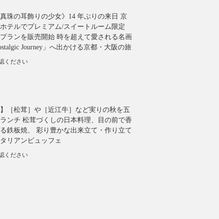
真珠の耳飾りの少女》14 年ぶりの来日 京
ホテルでプレミアム/スイートルーム限定
プランを販売開始 時を超えて愛される名画
talgic Journey」へ出かける京都・大阪の旅
確認ください
】［松茸］や［近江牛］など実りの秋を五
ランチ 松茸づくしの日本料理、目の前で香
る鉄板焼、 彩り豊かな出来立て・作り立て
タリアンビュッフェ
確認ください