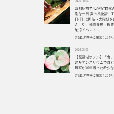
2026.08.04
京都駅前で広がる“自然
別な一日 夏の風物詩「TH
日(日)に開催～大階段
ん」や、都市養蜂・援農
納涼イベント～
詳細はPDFをご確認くださ
2026.08.03
【琵琶湖ホテル】「食」
県産アンスリウムでロビ
農家が40年培った希少
詳細はPDFをご確認くださ