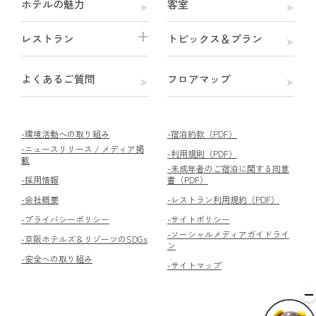
ホテルの魅力
客室
レストラン
トピックス＆プラン
よくあるご質問
フロアマップ
-環境活動への取り組み
-宿泊約款（PDF）
-ニュースリリース / メディア掲
-利用規則（PDF）
載
-未成年者のご宿泊に関する同意
-採用情報
書（PDF）
-会社概要
-レストラン利用規約（PDF）
-プライバシーポリシー
-サイトポリシー
-ソーシャルメディアガイドライ
-京阪ホテルズ＆リゾーツのSDGs
ン
-安全への取り組み
-サイトマップ