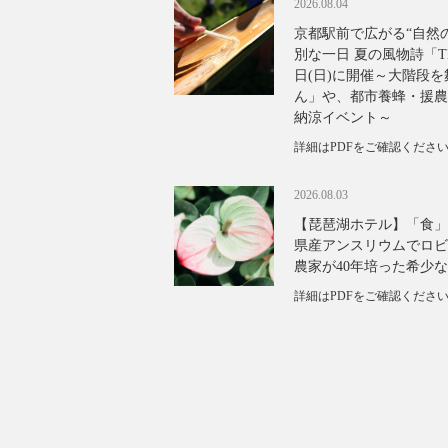
2026.08.04
京都駅前で広がる“自然
別な一日 夏の風物詩「TH
日(日)に開催～大階段
ん」や、都市養蜂・援農
納涼イベント～
詳細はPDFをご確認くださ
2026.08.03
【琵琶湖ホテル】「食」
県産アンスリウムでロビ
農家が40年培った希少
詳細はPDFをご確認くださ