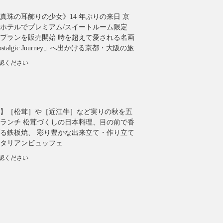
真珠の耳飾りの少女》14 年ぶりの来日 京
ホテルでプレミアム/スイートルーム限定
プランを販売開始 時を超えて愛される名画
talgic Journey」へ出かける京都・大阪の旅
確認ください
】［松茸］や［近江牛］など実りの秋を五
ランチ 松茸づくしの日本料理、目の前で香
る鉄板焼、 彩り豊かな出来立て・作り立て
タリアンビュッフェ
確認ください