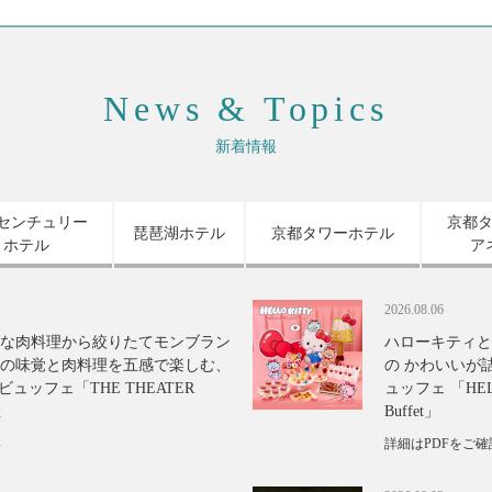
News & Topics
新着情報
センチュリー
京都
琵琶湖ホテル
京都タワーホテル
ホテル
ア
2026.08.06
な肉料理から絞りたてモンブラン
ハローキティと
の味覚と肉料理を五感で楽しむ、
の かわいいが
ュッフェ「THE THEATER
ュッフェ 「HELLO
催
Buffet」
い
詳細はPDFをご