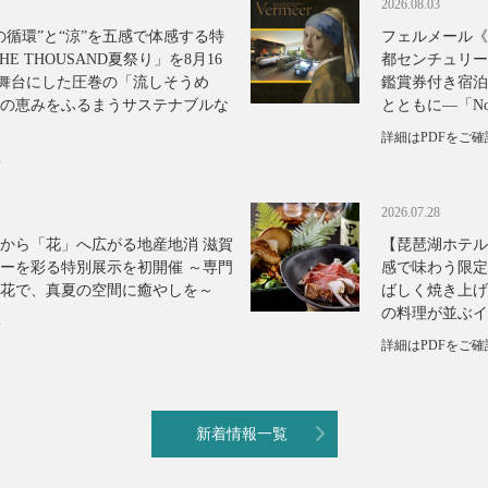
2026.08.03
の循環”と“涼”を五感で体感する特
フェルメール《
E THOUSAND夏祭り」を8月16
都センチュリー
を舞台にした圧巻の「流しそうめ
鑑賞券付き宿泊
の恵みをふるまうサステナブルな
とともに―「Nos
詳細はPDFをご
い
2026.07.28
から「花」へ広がる地産地消 滋賀
【琵琶湖ホテル
ーを彩る特別展示を初開催 ～専門
感で味わう限定
な花で、真夏の空間に癒やしを～
ばしく焼き上げ
の料理が並ぶイ
い
詳細はPDFをご
新着情報一覧