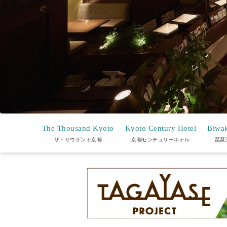
The Thousand Kyoto
Kyoto Century Hotel
Biwak
ザ・サウザンド京都
京都センチュリーホテル
琵琶