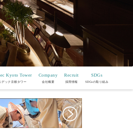
ec Kyoto Tower
Company
Recruit
SDGs
ニデック京都タワー
会社概要
採用情報
SDGsの取り組み