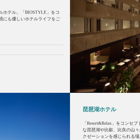
ホテル。「BIOSTYLE」をコ
境にも優しいホテルライフをご
琵琶湖ホテル
「Resort&Relax」を
な琵琶湖や比叡、比良の山々
クゼーションを感じられる場