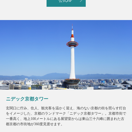
公式HP
ニデック京都タワー
玄関口に佇み、住人、観光客を温かく迎え、海のない京都の街を照らす灯台
をイメージした、京都のランドマーク「ニデック京都タワー」。京都市街で
一番高く、地上100メートルにある展望室からは東山三十六峰に囲まれた古
都京都の市街地が360度見渡せます。