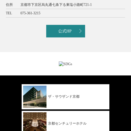
住所
京都市下京区烏丸通七条下る東塩小路町721-1
TEL
075-361-3215
公式HP
ザ・サウザンド
京都
京都
センチュリー
ホテル