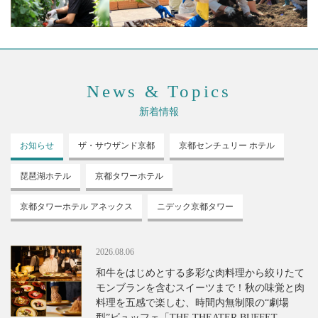
News & Topics
新着情報
お知らせ
ザ・サウザンド
京都
京都センチュリー
ホテル
琵琶湖ホテル
京都タワーホテル
京都タワーホテル
アネックス
ニデック京都タワー
2026.08.06
和牛をはじめとする多彩な肉料理から絞りたて
モンブランを含むスイーツまで！秋の味覚と肉
料理を五感で楽しむ、時間内無制限の“劇場
型”ビュッフェ「THE THEATER BUFFET -