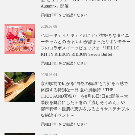
Autumn-」開催
詳細はPDFをご確認ください
2026.08.06
ハローキティとキティのことが大好きなタイニ
ーチャムとの かわいいが詰まったリボンモチー
フのコラボスイーツビュッフェ 「HELLO
KITTY RIBBON RIBBON Sweets Buffet」
詳細はPDFをご確認ください
2026.08.04
京都駅前で広がる“自然の循環”と“涼”を五感で
体感する特別な一日 夏の風物詩「THE
THOUSAND夏祭り」を8月16日(日)に開催～大
階段を舞台にした圧巻の「流しそうめん」や、
都市養蜂・援農の恵みをふるまうサステナブル
な納涼イベント～
詳細はPDFをご確認ください