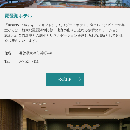
琵琶湖ホテル
「Resort&Relax」をコンセプトにしたリゾートホテル。全室レイクビューの客
室からは、雄大な琵琶湖や比叡、比良の山々が連なる抜群のロケーション。
恵まれた自然環境との調和とリラクゼーションを感じられる場所として皆様
をお迎えいたします。
住所
滋賀県大津市浜町2-40
TEL
077-524-7111
公式HP