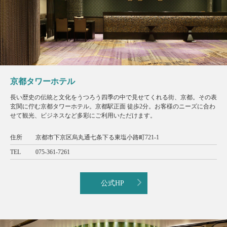
京都タワーホテル
長い歴史の伝統と文化をうつろう四季の中で見せてくれる街、京都。その表
玄関に佇む京都タワーホテル。京都駅正面 徒歩2分。お客様のニーズに合わ
せて観光、ビジネスなど多彩にご利用いただけます。
住所
京都市下京区烏丸通七条下る東塩小路町721-1
TEL
075-361-7261
公式HP