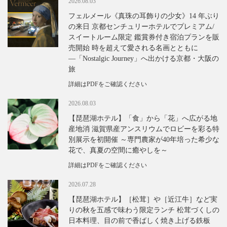
2026.08.03
フェルメール《真珠の耳飾りの少女》14 年ぶり
の来日 京都センチュリーホテルでプレミアム/
スイートルーム限定 鑑賞券付き宿泊プランを販
売開始 時を超えて愛される名画とともに
―「Nostalgic Journey」へ出かける京都・大阪の
旅
詳細はPDFをご確認ください
2026.08.03
【琵琶湖ホテル】「食」から「花」へ広がる地
産地消 滋賀県産アンスリウムでロビーを彩る特
別展示を初開催 ～専門農家が40年培った希少な
花で、真夏の空間に癒やしを～
詳細はPDFをご確認ください
2026.07.28
【琵琶湖ホテル】［松茸］や［近江牛］など実
りの秋を五感で味わう限定ランチ 松茸づくしの
日本料理、目の前で香ばしく焼き上げる鉄板