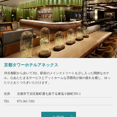
京都タワーホテルアネックス
JR京都駅から歩いて3分。駅前のメインストリートを少し入った閑静なホテ
ル。心あたたまるサービスとアットホームな雰囲気が旅の疲れを癒し、ゆっ
たりとおくつろぎいただけます。
住所
京都市下京区新町通七条下る東塩小路町595-1
TEL
075-361-7261