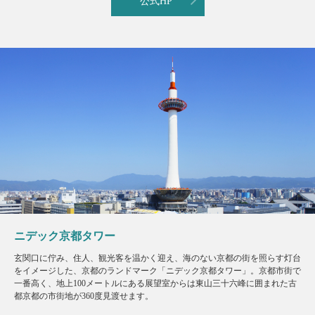
公式HP
ニデック京都タワー
玄関口に佇み、住人、観光客を温かく迎え、海のない京都の街を照らす灯台
をイメージした、京都のランドマーク「ニデック京都タワー」。京都市街で
一番高く、地上100メートルにある展望室からは東山三十六峰に囲まれた古
都京都の市街地が360度見渡せます。