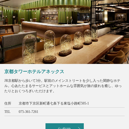
京都タワーホテルアネックス
JR京都駅から歩いて3分。駅前のメインストリートを少し入った閑静なホテ
ル。心あたたまるサービスとアットホームな雰囲気が旅の疲れを癒し、ゆっ
たりとおくつろぎいただけます。
住所
京都市下京区新町通七条下る東塩小路町595-1
TEL
075-361-7261