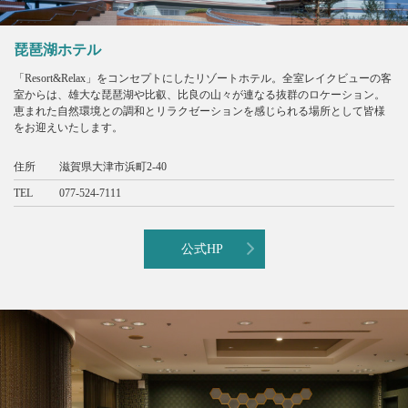
琵琶湖ホテル
「Resort&Relax」をコンセプトにしたリゾートホテル。全室レイクビューの客
室からは、雄大な琵琶湖や比叡、比良の山々が連なる抜群のロケーション。
恵まれた自然環境との調和とリラクゼーションを感じられる場所として皆様
をお迎えいたします。
住所
滋賀県大津市浜町2-40
TEL
077-524-7111
公式HP