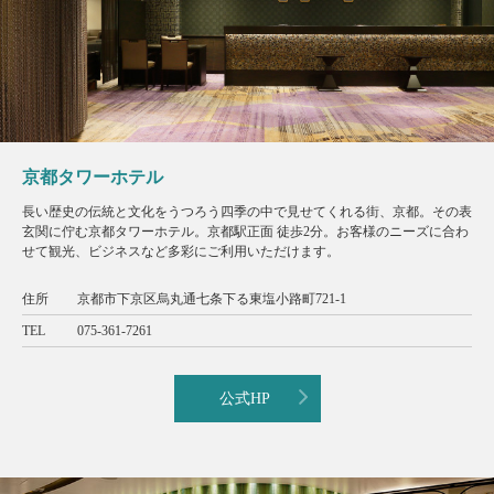
京都タワーホテル
長い歴史の伝統と文化をうつろう四季の中で見せてくれる街、京都。その表
玄関に佇む京都タワーホテル。京都駅正面 徒歩2分。お客様のニーズに合わ
せて観光、ビジネスなど多彩にご利用いただけます。
住所
京都市下京区烏丸通七条下る東塩小路町721-1
TEL
075-361-7261
公式HP