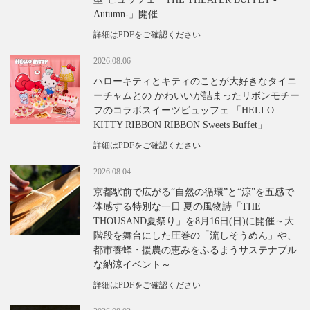
Autumn-」開催
詳細はPDFをご確認ください
2026.08.06
ハローキティとキティのことが大好きなタイニ
ーチャムとの かわいいが詰まったリボンモチー
フのコラボスイーツビュッフェ 「HELLO
KITTY RIBBON RIBBON Sweets Buffet」
詳細はPDFをご確認ください
2026.08.04
京都駅前で広がる“自然の循環”と“涼”を五感で
体感する特別な一日 夏の風物詩「THE
THOUSAND夏祭り」を8月16日(日)に開催～大
階段を舞台にした圧巻の「流しそうめん」や、
都市養蜂・援農の恵みをふるまうサステナブル
な納涼イベント～
詳細はPDFをご確認ください