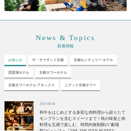
News & Topics
新着情報
お知らせ
ザ・サウザンド
京都
京都センチュリー
ホテル
琵琶湖ホテル
京都タワーホテル
京都タワーホテル
アネックス
ニデック京都タワー
2026.08.06
和牛をはじめとする多彩な肉料理から絞りたて
モンブランを含むスイーツまで！秋の味覚と肉
料理を五感で楽しむ、時間内無制限の“劇場
型”ビュッフェ「THE THEATER BUFFET -