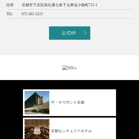
住所
京都市下京区烏丸通七条下る東塩小路町721-1
TEL
075-361-3215
公式HP
ザ・サウザンド
京都
京都
センチュリー
ホテル