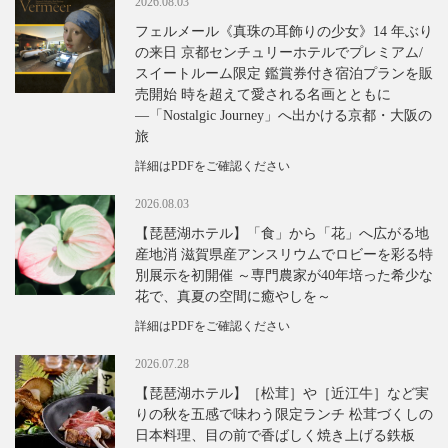
2026.08.03
フェルメール《真珠の耳飾りの少女》14 年ぶり
の来日 京都センチュリーホテルでプレミアム/
スイートルーム限定 鑑賞券付き宿泊プランを販
売開始 時を超えて愛される名画とともに
―「Nostalgic Journey」へ出かける京都・大阪の
旅
詳細はPDFをご確認ください
2026.08.03
【琵琶湖ホテル】「食」から「花」へ広がる地
産地消 滋賀県産アンスリウムでロビーを彩る特
別展示を初開催 ～専門農家が40年培った希少な
花で、真夏の空間に癒やしを～
詳細はPDFをご確認ください
2026.07.28
【琵琶湖ホテル】［松茸］や［近江牛］など実
りの秋を五感で味わう限定ランチ 松茸づくしの
日本料理、目の前で香ばしく焼き上げる鉄板