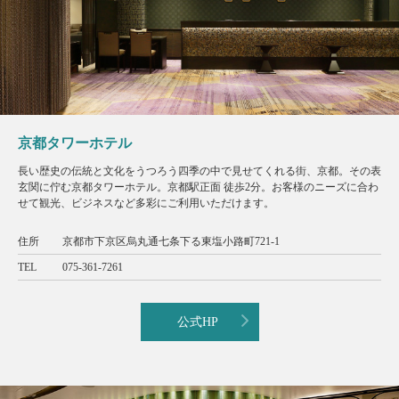
京都タワーホテル
長い歴史の伝統と文化をうつろう四季の中で見せてくれる街、京都。その表
玄関に佇む京都タワーホテル。京都駅正面 徒歩2分。お客様のニーズに合わ
せて観光、ビジネスなど多彩にご利用いただけます。
住所
京都市下京区烏丸通七条下る東塩小路町721-1
TEL
075-361-7261
公式HP