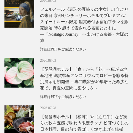
2026.08.03
フェルメール《真珠の耳飾りの少女》14 年ぶり
の来日 京都センチュリーホテルでプレミアム/
スイートルーム限定 鑑賞券付き宿泊プランを販
売開始 時を超えて愛される名画とともに
―「Nostalgic Journey」へ出かける京都・大阪の
旅
詳細はPDFをご確認ください
2026.08.03
【琵琶湖ホテル】「食」から「花」へ広がる地
産地消 滋賀県産アンスリウムでロビーを彩る特
別展示を初開催 ～専門農家が40年培った希少な
花で、真夏の空間に癒やしを～
詳細はPDFをご確認ください
2026.07.28
【琵琶湖ホテル】［松茸］や［近江牛］など実
りの秋を五感で味わう限定ランチ 松茸づくしの
日本料理、目の前で香ばしく焼き上げる鉄板