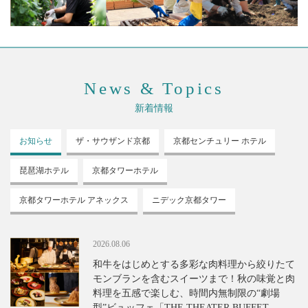
News & Topics
新着情報
お知らせ
ザ・サウザンド
京都
京都センチュリー
ホテル
琵琶湖ホテル
京都タワーホテル
京都タワーホテル
アネックス
ニデック京都タワー
2026.08.06
和牛をはじめとする多彩な肉料理から絞りたて
モンブランを含むスイーツまで！秋の味覚と肉
料理を五感で楽しむ、時間内無制限の“劇場
型”ビュッフェ「THE THEATER BUFFET -