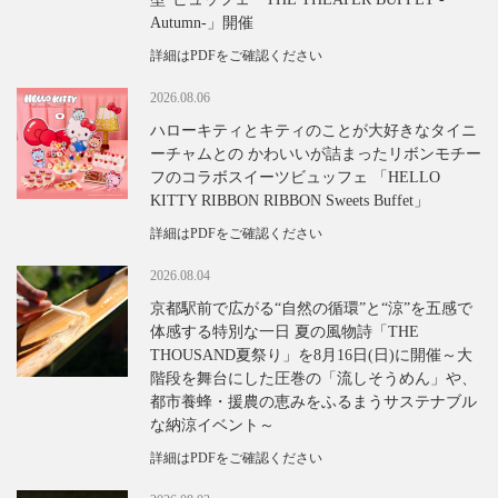
Autumn-」開催
詳細はPDFをご確認ください
2026.08.06
ハローキティとキティのことが大好きなタイニ
ーチャムとの かわいいが詰まったリボンモチー
フのコラボスイーツビュッフェ 「HELLO
KITTY RIBBON RIBBON Sweets Buffet」
詳細はPDFをご確認ください
2026.08.04
京都駅前で広がる“自然の循環”と“涼”を五感で
体感する特別な一日 夏の風物詩「THE
THOUSAND夏祭り」を8月16日(日)に開催～大
階段を舞台にした圧巻の「流しそうめん」や、
都市養蜂・援農の恵みをふるまうサステナブル
な納涼イベント～
詳細はPDFをご確認ください