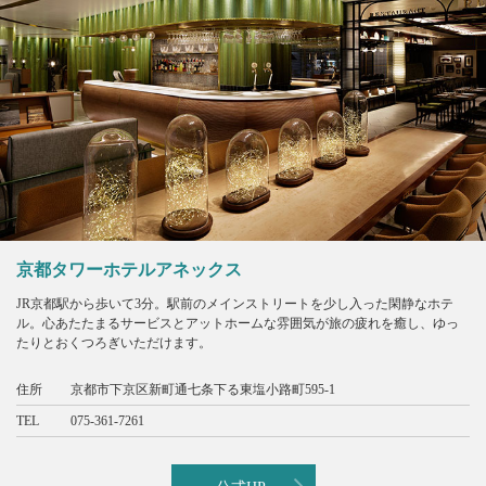
京都タワーホテルアネックス
JR京都駅から歩いて3分。駅前のメインストリートを少し入った閑静なホテ
ル。心あたたまるサービスとアットホームな雰囲気が旅の疲れを癒し、ゆっ
たりとおくつろぎいただけます。
住所
京都市下京区新町通七条下る東塩小路町595-1
TEL
075-361-7261