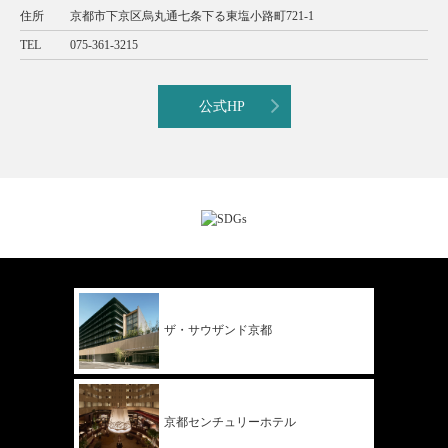
住所
京都市下京区烏丸通七条下る東塩小路町721-1
TEL
075-361-3215
公式HP
ザ・サウザンド
京都
京都
センチュリー
ホテル