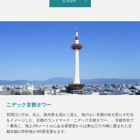
公式HP
ニデック京都タワー
玄関口に佇み、住人、観光客を温かく迎え、海のない京都の街を照らす灯台
をイメージした、京都のランドマーク「ニデック京都タワー」。京都市街で
一番高く、地上100メートルにある展望室からは東山三十六峰に囲まれた古
都京都の市街地が360度見渡せます。