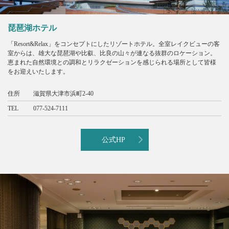
琵琶湖ホテル
「Resort&Relax」をコンセプトにしたリゾートホテル。全室レイクビューの客
室からは、雄大な琵琶湖や比叡、比良の山々が連なる抜群のロケーション。
恵まれた自然環境との調和とリラクゼーションを感じられる場所として皆様
をお迎えいたします。
住所
滋賀県大津市浜町2-40
TEL
077-524-7111
公式HP