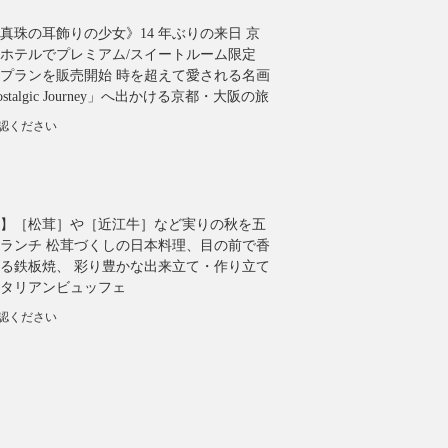
真珠の耳飾りの少女》14 年ぶりの来日 京
ホテルでプレミアム/スイートルーム限定
プランを販売開始 時を超えて愛される名画
talgic Journey」へ出かける京都・大阪の旅
確認ください
】［松茸］や［近江牛］など実りの秋を五
ランチ 松茸づくしの日本料理、目の前で香
る鉄板焼、 彩り豊かな出来立て・作り立て
タリアンビュッフェ
確認ください