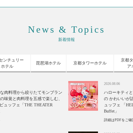
News & Topics
新着情報
センチュリー
京都
琵琶湖ホテル
京都タワーホテル
ホテル
ア
2026.08.06
な肉料理から絞りたてモンブラン
ハローキティと
の味覚と肉料理を五感で楽しむ、
の かわいいが
ュッフェ「THE THEATER
ュッフェ 「HELLO
催
Buffet」
い
詳細はPDFをご