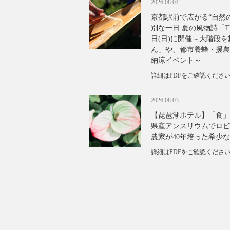
2026.08.04
京都駅前で広がる“自然
別な一日 夏の風物詩「TH
日(日)に開催～大階段
ん」や、都市養蜂・援農
納涼イベント～
詳細はPDFをご確認くださ
2026.08.03
【琵琶湖ホテル】「食」
県産アンスリウムでロビ
農家が40年培った希少
詳細はPDFをご確認くださ