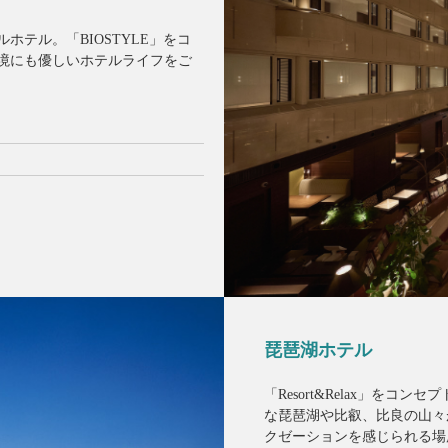
ホテル。「BIOSTYLE」をコ
境にも優しいホテルライフをご
琵琶湖ホテル
「Resort&Relax」を
な琵琶湖や比叡、比良の山々
クゼーションを感じられる場