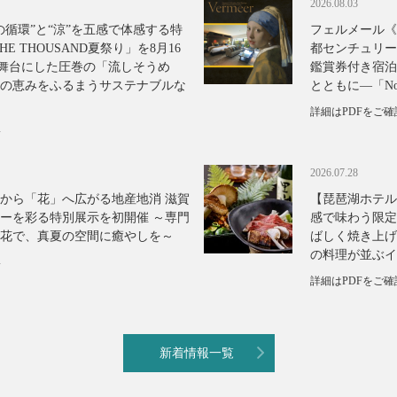
2026.08.03
の循環”と“涼”を五感で体感する特
フェルメール《
E THOUSAND夏祭り」を8月16
都センチュリー
を舞台にした圧巻の「流しそうめ
鑑賞券付き宿泊
の恵みをふるまうサステナブルな
とともに―「Nos
詳細はPDFをご
い
2026.07.28
から「花」へ広がる地産地消 滋賀
【琵琶湖ホテル
ーを彩る特別展示を初開催 ～専門
感で味わう限定
な花で、真夏の空間に癒やしを～
ばしく焼き上げ
の料理が並ぶイ
い
詳細はPDFをご
新着情報一覧