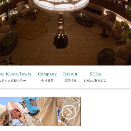
ec Kyoto Tower
Company
Recruit
SDGs
ニデック京都タワー
会社概要
採用情報
SDGsの取り組み