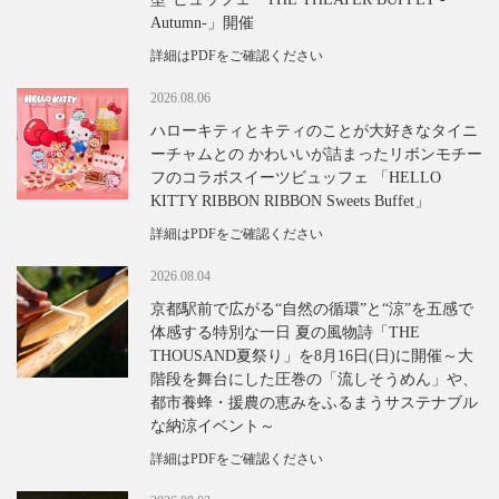
Autumn-」開催
詳細はPDFをご確認ください
2026.08.06
ハローキティとキティのことが大好きなタイニ
ーチャムとの かわいいが詰まったリボンモチー
フのコラボスイーツビュッフェ 「HELLO
KITTY RIBBON RIBBON Sweets Buffet」
詳細はPDFをご確認ください
2026.08.04
京都駅前で広がる“自然の循環”と“涼”を五感で
体感する特別な一日 夏の風物詩「THE
THOUSAND夏祭り」を8月16日(日)に開催～大
階段を舞台にした圧巻の「流しそうめん」や、
都市養蜂・援農の恵みをふるまうサステナブル
な納涼イベント～
詳細はPDFをご確認ください