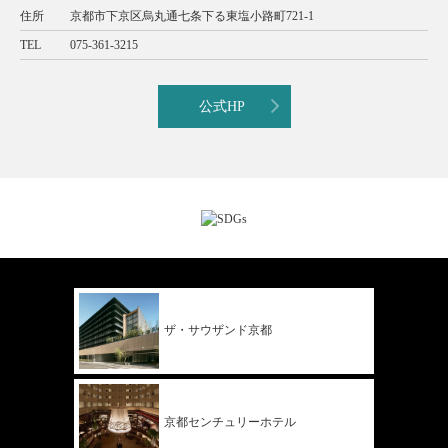
住所
京都市下京区烏丸通七条下る東塩小路町721-1
TEL
075-361-3215
公式HP
ザ・サウザンド
京都
京都
センチュリー
ホテル