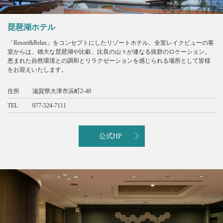
琵琶湖ホテル
「Resort&Relax」をコンセプトにしたリゾートホテル。全室レイクビューの客
室からは、雄大な琵琶湖や比叡、比良の山々が連なる抜群のロケーション。
恵まれた自然環境との調和とリラクゼーションを感じられる場所として皆様
をお迎えいたします。
住所
滋賀県大津市浜町2-40
TEL
077-524-7111
公式HP