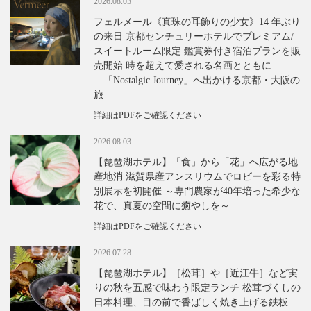
2026.08.03
フェルメール《真珠の耳飾りの少女》14 年ぶり
の来日 京都センチュリーホテルでプレミアム/
スイートルーム限定 鑑賞券付き宿泊プランを販
売開始 時を超えて愛される名画とともに
―「Nostalgic Journey」へ出かける京都・大阪の
旅
詳細はPDFをご確認ください
2026.08.03
【琵琶湖ホテル】「食」から「花」へ広がる地
産地消 滋賀県産アンスリウムでロビーを彩る特
別展示を初開催 ～専門農家が40年培った希少な
花で、真夏の空間に癒やしを～
詳細はPDFをご確認ください
2026.07.28
【琵琶湖ホテル】［松茸］や［近江牛］など実
りの秋を五感で味わう限定ランチ 松茸づくしの
日本料理、目の前で香ばしく焼き上げる鉄板