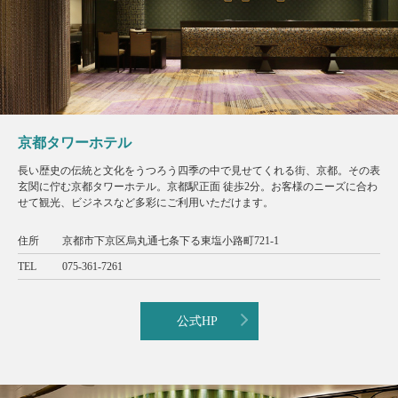
京都タワーホテル
長い歴史の伝統と文化をうつろう四季の中で見せてくれる街、京都。その表
玄関に佇む京都タワーホテル。京都駅正面 徒歩2分。お客様のニーズに合わ
せて観光、ビジネスなど多彩にご利用いただけます。
住所
京都市下京区烏丸通七条下る東塩小路町721-1
TEL
075-361-7261
公式HP