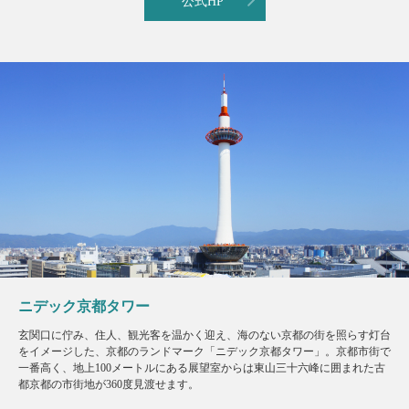
公式HP
ニデック京都タワー
玄関口に佇み、住人、観光客を温かく迎え、海のない京都の街を照らす灯台
をイメージした、京都のランドマーク「ニデック京都タワー」。京都市街で
一番高く、地上100メートルにある展望室からは東山三十六峰に囲まれた古
都京都の市街地が360度見渡せます。