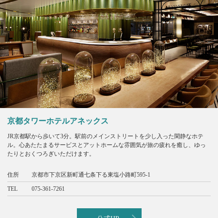
京都タワーホテルアネックス
JR京都駅から歩いて3分。駅前のメインストリートを少し入った閑静なホテ
ル。心あたたまるサービスとアットホームな雰囲気が旅の疲れを癒し、ゆっ
たりとおくつろぎいただけます。
住所
京都市下京区新町通七条下る東塩小路町595-1
TEL
075-361-7261