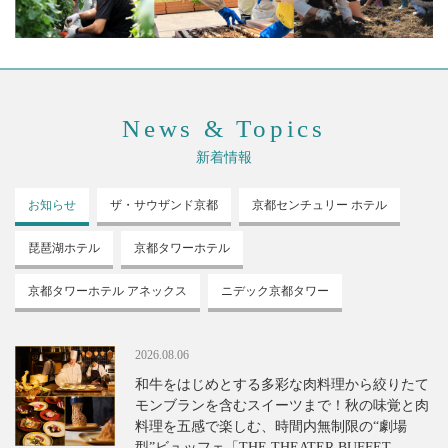
News & Topics
新着情報
お知らせ
ザ・サウザンド
京都
京都センチュリー
ホテル
琵琶湖ホテル
京都タワーホテル
京都タワーホテル
アネックス
ニデック京都タワー
2026.08.06
和牛をはじめとする多彩な肉料理から絞りたて
モンブランを含むスイーツまで！秋の味覚と肉
料理を五感で楽しむ、時間内無制限の“劇場
型”ビュッフェ「THE THEATER BUFFET -