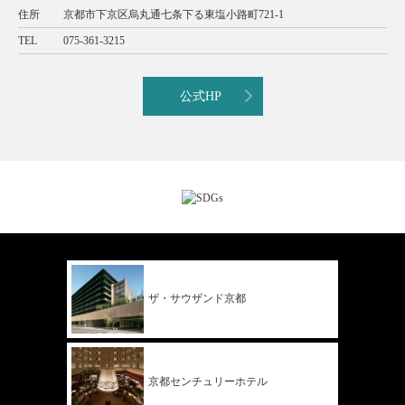
住所
京都市下京区烏丸通七条下る東塩小路町721-1
TEL
075-361-3215
公式HP
ザ・サウザンド
京都
京都
センチュリー
ホテル