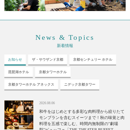
News & Topics
新着情報
お知らせ
ザ・サウザンド
京都
京都センチュリー
ホテル
琵琶湖ホテル
京都タワーホテル
京都タワーホテル
アネックス
ニデック京都タワー
2026.08.06
和牛をはじめとする多彩な肉料理から絞りたて
モンブランを含むスイーツまで！秋の味覚と肉
料理を五感で楽しむ、時間内無制限の“劇場
型”ビュッフェ「THE THEATER BUFFET -