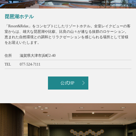
琵琶湖ホテル
「Resort&Relax」をコンセプトにしたリゾートホテル。全室レイクビューの客
室からは、雄大な琵琶湖や比叡、比良の山々が連なる抜群のロケーション。
恵まれた自然環境との調和とリラクゼーションを感じられる場所として皆様
をお迎えいたします。
住所
滋賀県大津市浜町2-40
TEL
077-524-7111
公式HP