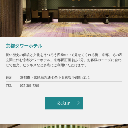
京都タワーホテル
長い歴史の伝統と文化をうつろう四季の中で見せてくれる街、京都。その表
玄関に佇む京都タワーホテル。京都駅正面 徒歩2分。お客様のニーズに合わ
せて観光、ビジネスなど多彩にご利用いただけます。
住所
京都市下京区烏丸通七条下る東塩小路町721-1
TEL
075-361-7261
公式HP