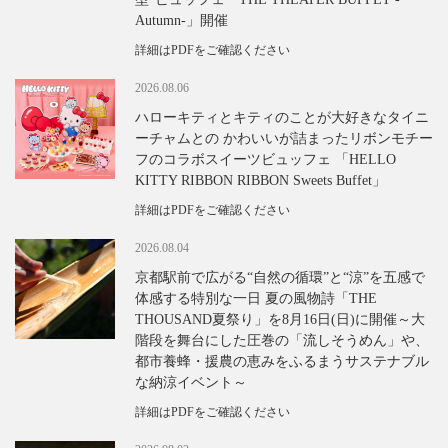
Autumn-」開催
詳細はPDFをご確認ください
2026.08.06
ハローキティとキティのことが大好きなタイニ
ーチャムとの かわいいが詰まったリボンモチー
フのコラボスイーツビュッフェ 「HELLO
KITTY RIBBON RIBBON Sweets Buffet」
詳細はPDFをご確認ください
2026.08.04
京都駅前で広がる“自然の循環”と“涼”を五感で
体感する特別な一日 夏の風物詩「THE
THOUSAND夏祭り」を8月16日(日)に開催～大
階段を舞台にした圧巻の「流しそうめん」や、
都市養蜂・援農の恵みをふるまうサステナブル
な納涼イベント～
詳細はPDFをご確認ください