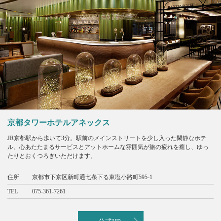
京都タワーホテルアネックス
JR京都駅から歩いて3分。駅前のメインストリートを少し入った閑静なホテ
ル。心あたたまるサービスとアットホームな雰囲気が旅の疲れを癒し、ゆっ
たりとおくつろぎいただけます。
住所
京都市下京区新町通七条下る東塩小路町595-1
TEL
075-361-7261