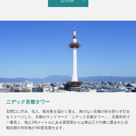
公式HP
ニデック京都タワー
玄関口に佇み、住人、観光客を温かく迎え、海のない京都の街を照らす灯台
をイメージした、京都のランドマーク「ニデック京都タワー」。京都市街で
一番高く、地上100メートルにある展望室からは東山三十六峰に囲まれた古
都京都の市街地が360度見渡せます。