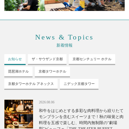
News & Topics
新着情報
お知らせ
ザ・サウザンド
京都
京都センチュリー
ホテル
琵琶湖ホテル
京都タワーホテル
京都タワーホテル
アネックス
ニデック京都タワー
2026.08.06
和牛をはじめとする多彩な肉料理から絞りたて
モンブランを含むスイーツまで！秋の味覚と肉
料理を五感で楽しむ、時間内無制限の“劇場
型”ビュッフェ「THE THEATER BUFFET -