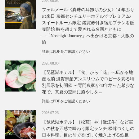
2026.08.03
フェルメール《真珠の耳飾りの少女》14 年ぶり
の来日 京都センチュリーホテルでプレミアム/
スイートルーム限定 鑑賞券付き宿泊プランを販
売開始 時を超えて愛される名画とともに
―「Nostalgic Journey」へ出かける京都・大阪の
旅
詳細はPDFをご確認ください
2026.08.03
【琵琶湖ホテル】「食」から「花」へ広がる地
産地消 滋賀県産アンスリウムでロビーを彩る特
別展示を初開催 ～専門農家が40年培った希少な
花で、真夏の空間に癒やしを～
詳細はPDFをご確認ください
2026.07.28
【琵琶湖ホテル】［松茸］や［近江牛］など実
りの秋を五感で味わう限定ランチ 松茸づくしの
日本料理、目の前で香ばしく焼き上げる鉄板