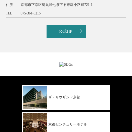
住所
京都市下京区烏丸通七条下る東塩小路町721-1
TEL
075-361-3215
公式HP
ザ・サウザンド
京都
京都
センチュリー
ホテル