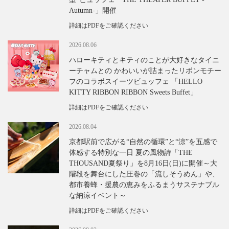
Autumn-」開催
詳細はPDFをご確認ください
2026.08.06
ハローキティとキティのことが大好きなタイニ
ーチャムとの かわいいが詰まったリボンモチー
フのコラボスイーツビュッフェ 「HELLO
KITTY RIBBON RIBBON Sweets Buffet」
詳細はPDFをご確認ください
2026.08.04
京都駅前で広がる“自然の循環”と“涼”を五感で
体感する特別な一日 夏の風物詩「THE
THOUSAND夏祭り」を8月16日(日)に開催～大
階段を舞台にした圧巻の「流しそうめん」や、
都市養蜂・援農の恵みをふるまうサステナブル
な納涼イベント～
詳細はPDFをご確認ください