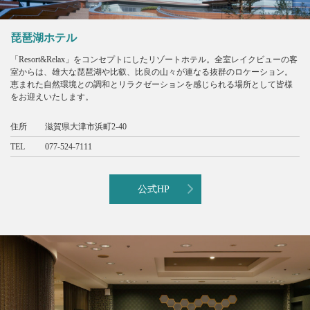
琵琶湖ホテル
「Resort&Relax」をコンセプトにしたリゾートホテル。全室レイクビューの客
室からは、雄大な琵琶湖や比叡、比良の山々が連なる抜群のロケーション。
恵まれた自然環境との調和とリラクゼーションを感じられる場所として皆様
をお迎えいたします。
住所
滋賀県大津市浜町2-40
TEL
077-524-7111
公式HP