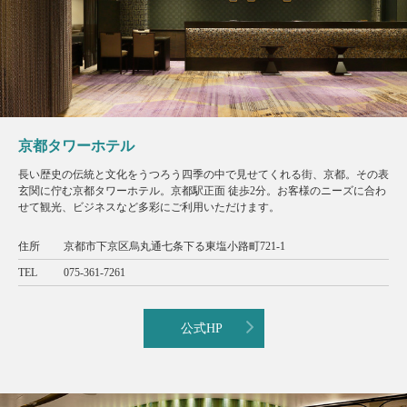
京都タワーホテル
長い歴史の伝統と文化をうつろう四季の中で見せてくれる街、京都。その表
玄関に佇む京都タワーホテル。京都駅正面 徒歩2分。お客様のニーズに合わ
せて観光、ビジネスなど多彩にご利用いただけます。
住所
京都市下京区烏丸通七条下る東塩小路町721-1
TEL
075-361-7261
公式HP