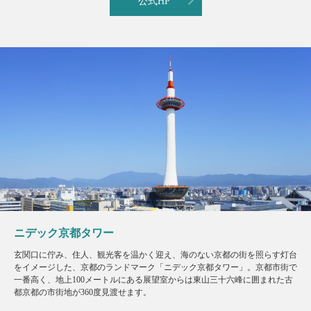
公式HP
ニデック京都タワー
玄関口に佇み、住人、観光客を温かく迎え、海のない京都の街を照らす灯台
をイメージした、京都のランドマーク「ニデック京都タワー」。京都市街で
一番高く、地上100メートルにある展望室からは東山三十六峰に囲まれた古
都京都の市街地が360度見渡せます。