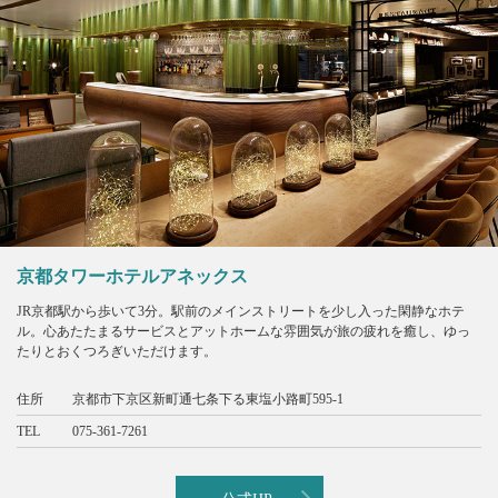
京都タワーホテルアネックス
JR京都駅から歩いて3分。駅前のメインストリートを少し入った閑静なホテ
ル。心あたたまるサービスとアットホームな雰囲気が旅の疲れを癒し、ゆっ
たりとおくつろぎいただけます。
住所
京都市下京区新町通七条下る東塩小路町595-1
TEL
075-361-7261