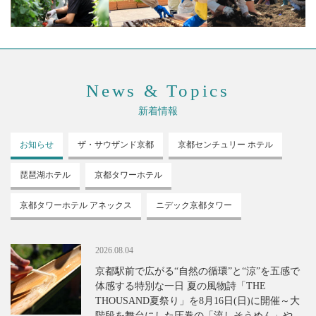
News & Topics
新着情報
お知らせ
ザ・サウザンド
京都
京都センチュリー
ホテル
琵琶湖ホテル
京都タワーホテル
京都タワーホテル
アネックス
ニデック京都タワー
2026.08.04
京都駅前で広がる“自然の循環”と“涼”を五感で
体感する特別な一日 夏の風物詩「THE
THOUSAND夏祭り」を8月16日(日)に開催～大
階段を舞台にした圧巻の「流しそうめん」や、