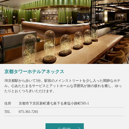
京都タワーホテルアネックス
JR京都駅から歩いて3分。駅前のメインストリートを少し入った閑静なホテ
ル。心あたたまるサービスとアットホームな雰囲気が旅の疲れを癒し、ゆっ
たりとおくつろぎいただけます。
住所
京都市下京区新町通七条下る東塩小路町595-1
TEL
075-361-7261