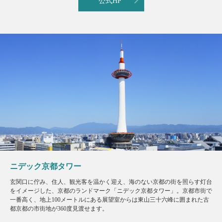
公式HP
ニデック京都タワー
玄関口に佇み、住人、観光客を温かく迎え、海のない京都の街を照らす灯台
をイメージした、京都のランドマーク「ニデック京都タワー」。京都市街で
一番高く、地上100メートルにある展望室からは東山三十六峰に囲まれた古
都京都の市街地が360度見渡せます。