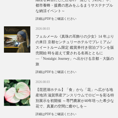
都市養蜂・援農の恵みをふるまうサステナブル
な納涼イベント～
詳細はPDFをご確認ください
2026.08.03
フェルメール《真珠の耳飾りの少女》14 年ぶり
の来日 京都センチュリーホテルでプレミアム/
スイートルーム限定 鑑賞券付き宿泊プランを販
売開始 時を超えて愛される名画とともに
―「Nostalgic Journey」へ出かける京都・大阪の
旅
詳細はPDFをご確認ください
2026.08.03
【琵琶湖ホテル】「食」から「花」へ広がる地
産地消 滋賀県産アンスリウムでロビーを彩る特
別展示を初開催 ～専門農家が40年培った希少な
花で、真夏の空間に癒やしを～
詳細はPDFをご確認ください