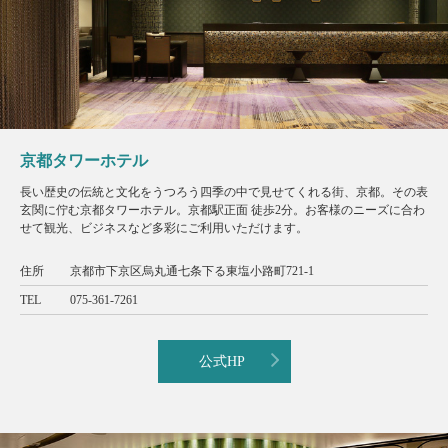
京都タワーホテル
長い歴史の伝統と文化をうつろう四季の中で見せてくれる街、京都。その表
玄関に佇む京都タワーホテル。京都駅正面 徒歩2分。お客様のニーズに合わ
せて観光、ビジネスなど多彩にご利用いただけます。
住所
京都市下京区烏丸通七条下る東塩小路町721-1
TEL
075-361-7261
公式HP