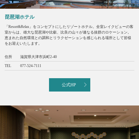
琵琶湖ホテル
「Resort&Relax」をコンセプトにしたリゾートホテル。全室レイクビューの客
室からは、雄大な琵琶湖や比叡、比良の山々が連なる抜群のロケーション。
恵まれた自然環境との調和とリラクゼーションを感じられる場所として皆様
をお迎えいたします。
住所
滋賀県大津市浜町2-40
TEL
077-524-7111
公式HP