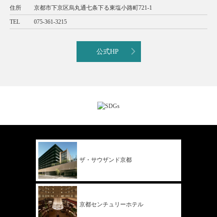
住所
京都市下京区烏丸通七条下る東塩小路町721-1
TEL
075-361-3215
公式HP
ザ・サウザンド
京都
京都
センチュリー
ホテル