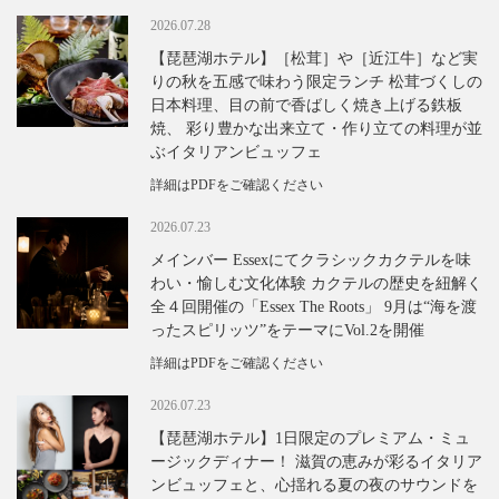
2026.07.28
【琵琶湖ホテル】［松茸］や［近江牛］など実
りの秋を五感で味わう限定ランチ 松茸づくしの
日本料理、目の前で香ばしく焼き上げる鉄板
焼、 彩り豊かな出来立て・作り立ての料理が並
ぶイタリアンビュッフェ
詳細はPDFをご確認ください
2026.07.23
メインバー Essexにてクラシックカクテルを味
わい・愉しむ文化体験 カクテルの歴史を紐解く
全４回開催の「Essex The Roots」 9月は“海を渡
ったスピリッツ”をテーマにVol.2を開催
詳細はPDFをご確認ください
2026.07.23
【琵琶湖ホテル】1日限定のプレミアム・ミュ
ージックディナー！ 滋賀の恵みが彩るイタリア
ンビュッフェと、心揺れる夏の夜のサウンドを