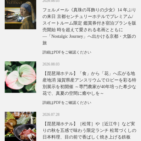
2026.08.03
フェルメール《真珠の耳飾りの少女》14 年ぶり
の来日 京都センチュリーホテルでプレミアム/
スイートルーム限定 鑑賞券付き宿泊プランを販
売開始 時を超えて愛される名画とともに
―「Nostalgic Journey」へ出かける京都・大阪の
旅
詳細はPDFをご確認ください
2026.08.03
【琵琶湖ホテル】「食」から「花」へ広がる地
産地消 滋賀県産アンスリウムでロビーを彩る特
別展示を初開催 ～専門農家が40年培った希少な
花で、真夏の空間に癒やしを～
詳細はPDFをご確認ください
2026.07.28
【琵琶湖ホテル】［松茸］や［近江牛］など実
りの秋を五感で味わう限定ランチ 松茸づくしの
日本料理、目の前で香ばしく焼き上げる鉄板