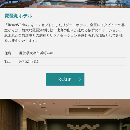
琵琶湖ホテル
「Resort&Relax」をコンセプトにしたリゾートホテル。全室レイクビューの客
室からは、雄大な琵琶湖や比叡、比良の山々が連なる抜群のロケーション。
恵まれた自然環境との調和とリラクゼーションを感じられる場所として皆様
をお迎えいたします。
住所
滋賀県大津市浜町2-40
TEL
077-524-7111
公式HP