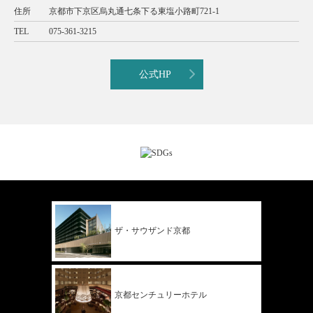
住所
京都市下京区烏丸通七条下る東塩小路町721-1
TEL
075-361-3215
公式HP
ザ・サウザンド
京都
京都
センチュリー
ホテル