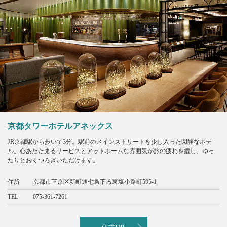
京都タワーホテルアネックス
JR京都駅から歩いて3分。駅前のメインストリートを少し入った閑静なホテ
ル。心あたたまるサービスとアットホームな雰囲気が旅の疲れを癒し、ゆっ
たりとおくつろぎいただけます。
住所
京都市下京区新町通七条下る東塩小路町595-1
TEL
075-361-7261