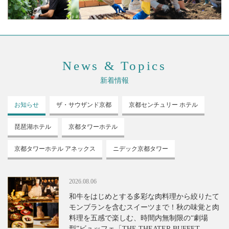
News & Topics
新着情報
お知らせ
ザ・サウザンド
京都
京都センチュリー
ホテル
琵琶湖ホテル
京都タワーホテル
京都タワーホテル
アネックス
ニデック京都タワー
2026.08.06
和牛をはじめとする多彩な肉料理から絞りたて
モンブランを含むスイーツまで！秋の味覚と肉
料理を五感で楽しむ、時間内無制限の“劇場
型”ビュッフェ「THE THEATER BUFFET -