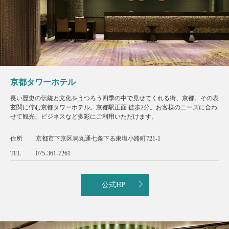
京都タワーホテル
長い歴史の伝統と文化をうつろう四季の中で見せてくれる街、京都。その表
玄関に佇む京都タワーホテル。京都駅正面 徒歩2分。お客様のニーズに合わ
せて観光、ビジネスなど多彩にご利用いただけます。
住所
京都市下京区烏丸通七条下る東塩小路町721-1
TEL
075-361-7261
公式HP