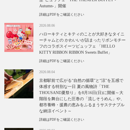
Autumn-」開催
詳細はPDFをご確認ください
2026.08.06
ハローキティとキティのことが大好きなタイニ
ーチャムとの かわいいが詰まったリボンモチー
フのコラボスイーツビュッフェ 「HELLO
KITTY RIBBON RIBBON Sweets Buffet」
詳細はPDFをご確認ください
2026.08.04
京都駅前で広がる“自然の循環”と“涼”を五感で
体感する特別な一日 夏の風物詩「THE
THOUSAND夏祭り」を8月16日(日)に開催～大
階段を舞台にした圧巻の「流しそうめん」や、
都市養蜂・援農の恵みをふるまうサステナブル
な納涼イベント～
詳細はPDFをご確認ください