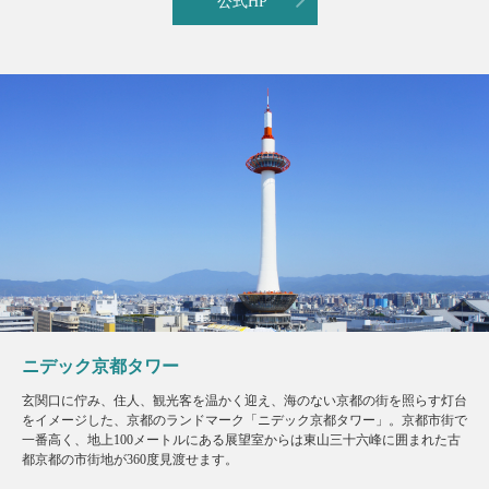
公式HP
ニデック京都タワー
玄関口に佇み、住人、観光客を温かく迎え、海のない京都の街を照らす灯台
をイメージした、京都のランドマーク「ニデック京都タワー」。京都市街で
一番高く、地上100メートルにある展望室からは東山三十六峰に囲まれた古
都京都の市街地が360度見渡せます。