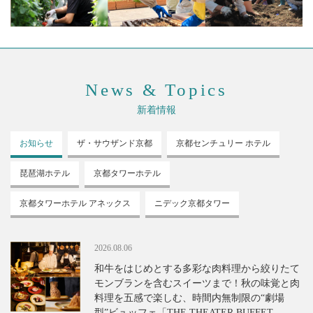
News & Topics
新着情報
お知らせ
ザ・サウザンド
京都
京都センチュリー
ホテル
琵琶湖ホテル
京都タワーホテル
京都タワーホテル
アネックス
ニデック京都タワー
2026.08.06
和牛をはじめとする多彩な肉料理から絞りたて
モンブランを含むスイーツまで！秋の味覚と肉
料理を五感で楽しむ、時間内無制限の“劇場
型”ビュッフェ「THE THEATER BUFFET -