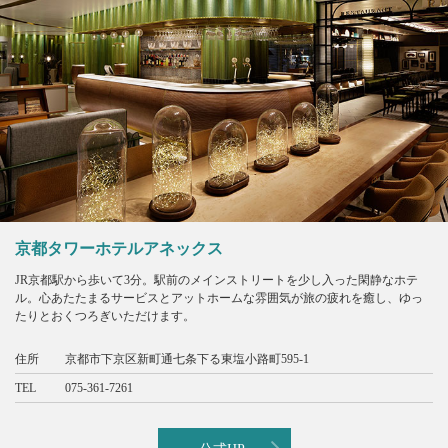
京都タワーホテルアネックス
JR京都駅から歩いて3分。駅前のメインストリートを少し入った閑静なホテ
ル。心あたたまるサービスとアットホームな雰囲気が旅の疲れを癒し、ゆっ
たりとおくつろぎいただけます。
住所
京都市下京区新町通七条下る東塩小路町595-1
TEL
075-361-7261