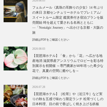
2026.08.03
フェルメール《真珠の耳飾りの少女》14 年ぶり
の来日 京都センチュリーホテルでプレミアム/
スイートルーム限定 鑑賞券付き宿泊プランを販
売開始 時を超えて愛される名画とともに
―「Nostalgic Journey」へ出かける京都・大阪の
旅
詳細はPDFをご確認ください
2026.08.03
【琵琶湖ホテル】「食」から「花」へ広がる地
産地消 滋賀県産アンスリウムでロビーを彩る特
別展示を初開催 ～専門農家が40年培った希少な
花で、真夏の空間に癒やしを～
詳細はPDFをご確認ください
2026.07.28
【琵琶湖ホテル】［松茸］や［近江牛］など実
りの秋を五感で味わう限定ランチ 松茸づくしの
日本料理、目の前で香ばしく焼き上げる鉄板