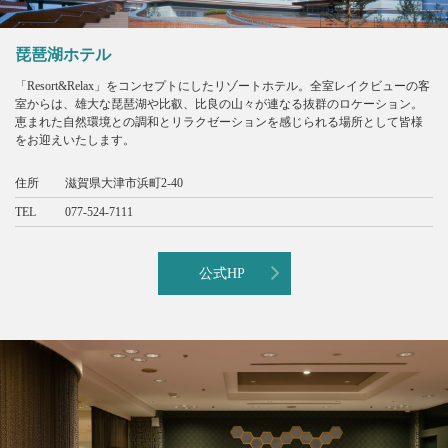
琵琶湖ホテル
「Resort&Relax」をコンセプトにしたリゾートホテル。全室レイクビューの客
室からは、雄大な琵琶湖や比叡、比良の山々が連なる抜群のロケーション。
恵まれた自然環境との調和とリラクゼーションを感じられる場所として皆様
をお迎えいたします。
住所
滋賀県大津市浜町2-40
TEL
077-524-7111
公式HP