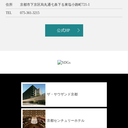
住所
京都市下京区烏丸通七条下る東塩小路町721-1
TEL
075-361-3215
公式HP
ザ・サウザンド
京都
京都
センチュリー
ホテル