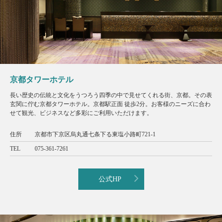
京都タワーホテル
長い歴史の伝統と文化をうつろう四季の中で見せてくれる街、京都。その表
玄関に佇む京都タワーホテル。京都駅正面 徒歩2分。お客様のニーズに合わ
せて観光、ビジネスなど多彩にご利用いただけます。
住所
京都市下京区烏丸通七条下る東塩小路町721-1
TEL
075-361-7261
公式HP