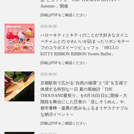
Autumn-」開催
詳細はPDFをご確認ください
2026.08.06
ハローキティとキティのことが大好きなタイニ
ーチャムとの かわいいが詰まったリボンモチー
フのコラボスイーツビュッフェ 「HELLO
KITTY RIBBON RIBBON Sweets Buffet」
詳細はPDFをご確認ください
2026.08.04
京都駅前で広がる“自然の循環”と“涼”を五感で
体感する特別な一日 夏の風物詩「THE
THOUSAND夏祭り」を8月16日(日)に開催～大
階段を舞台にした圧巻の「流しそうめん」や、
都市養蜂・援農の恵みをふるまうサステナブル
な納涼イベント～
詳細はPDFをご確認ください