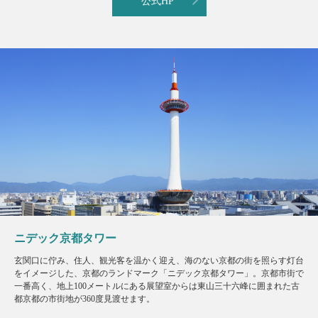
公式HP
ニデック京都タワー
玄関口に佇み、住人、観光客を温かく迎え、海のない京都の街を照らす灯台
をイメージした、京都のランドマーク「ニデック京都タワー」。京都市街で
一番高く、地上100メートルにある展望室からは東山三十六峰に囲まれた古
都京都の市街地が360度見渡せます。