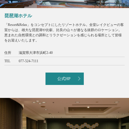
琵琶湖ホテル
「Resort&Relax」をコンセプトにしたリゾートホテル。全室レイクビューの客
室からは、雄大な琵琶湖や比叡、比良の山々が連なる抜群のロケーション。
恵まれた自然環境との調和とリラクゼーションを感じられる場所として皆様
をお迎えいたします。
住所
滋賀県大津市浜町2-40
TEL
077-524-7111
公式HP