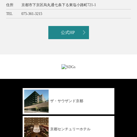
住所
京都市下京区烏丸通七条下る東塩小路町721-1
TEL
075-361-3215
公式HP
ザ・サウザンド
京都
京都
センチュリー
ホテル