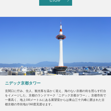
公式HP
ニデック京都タワー
玄関口に佇み、住人、観光客を温かく迎え、海のない京都の街を照らす灯台
をイメージした、京都のランドマーク「ニデック京都タワー」。京都市街で
一番高く、地上100メートルにある展望室からは東山三十六峰に囲まれた古
都京都の市街地が360度見渡せます。