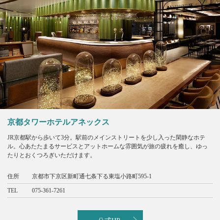
京都タワーホテルアネックス
JR京都駅から歩いて3分。駅前のメインストリートを少し入った閑静なホテ
ル。心あたたまるサービスとアットホームな雰囲気が旅の疲れを癒し、ゆっ
たりとおくつろぎいただけます。
住所
京都市下京区新町通七条下る東塩小路町595-1
TEL
075-361-7261