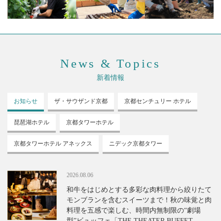
News & Topics
新着情報
お知らせ
ザ・サウザンド
京都
京都センチュリー
ホテル
琵琶湖ホテル
京都タワーホテル
京都タワーホテル
アネックス
ニデック京都タワー
2026.08.06
和牛をはじめとする多彩な肉料理から絞りたて
モンブランを含むスイーツまで！秋の味覚と肉
料理を五感で楽しむ、時間内無制限の“劇場
型”ビュッフェ「THE THEATER BUFFET -