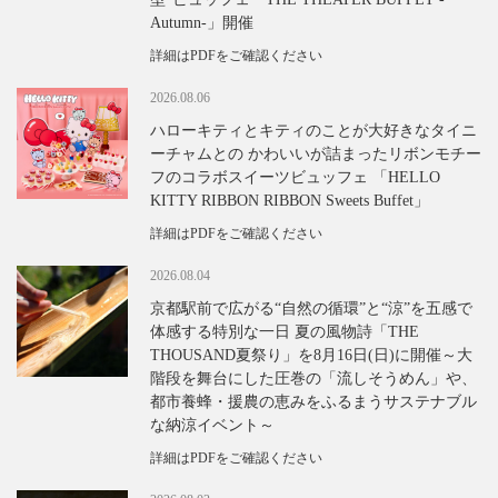
Autumn-」開催
詳細はPDFをご確認ください
2026.08.06
ハローキティとキティのことが大好きなタイニ
ーチャムとの かわいいが詰まったリボンモチー
フのコラボスイーツビュッフェ 「HELLO
KITTY RIBBON RIBBON Sweets Buffet」
詳細はPDFをご確認ください
2026.08.04
京都駅前で広がる“自然の循環”と“涼”を五感で
体感する特別な一日 夏の風物詩「THE
THOUSAND夏祭り」を8月16日(日)に開催～大
階段を舞台にした圧巻の「流しそうめん」や、
都市養蜂・援農の恵みをふるまうサステナブル
な納涼イベント～
詳細はPDFをご確認ください