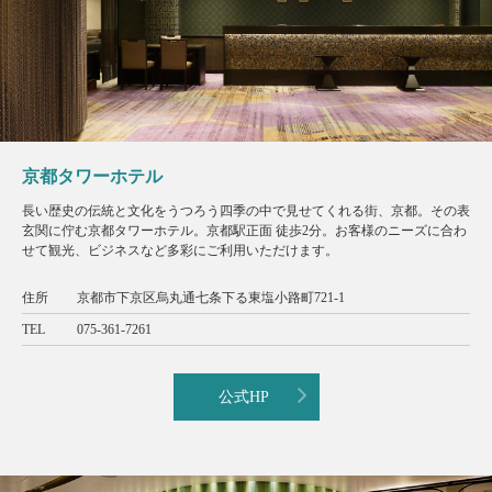
京都タワーホテル
長い歴史の伝統と文化をうつろう四季の中で見せてくれる街、京都。その表
玄関に佇む京都タワーホテル。京都駅正面 徒歩2分。お客様のニーズに合わ
せて観光、ビジネスなど多彩にご利用いただけます。
住所
京都市下京区烏丸通七条下る東塩小路町721-1
TEL
075-361-7261
公式HP