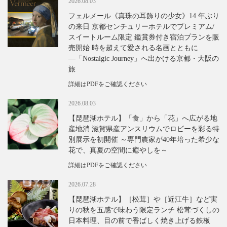
2026.08.03
フェルメール《真珠の耳飾りの少女》14 年ぶり
の来日 京都センチュリーホテルでプレミアム/
スイートルーム限定 鑑賞券付き宿泊プランを販
売開始 時を超えて愛される名画とともに
―「Nostalgic Journey」へ出かける京都・大阪の
旅
詳細はPDFをご確認ください
2026.08.03
【琵琶湖ホテル】「食」から「花」へ広がる地
産地消 滋賀県産アンスリウムでロビーを彩る特
別展示を初開催 ～専門農家が40年培った希少な
花で、真夏の空間に癒やしを～
詳細はPDFをご確認ください
2026.07.28
【琵琶湖ホテル】［松茸］や［近江牛］など実
りの秋を五感で味わう限定ランチ 松茸づくしの
日本料理、目の前で香ばしく焼き上げる鉄板