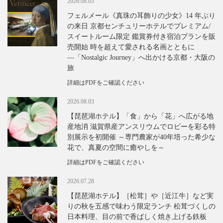
2026.08.03
フェルメール《真珠の耳飾りの少女》14 年ぶり
の来日 京都センチュリーホテルでプレミアム/
スイートルーム限定 鑑賞券付き宿泊プランを販
売開始 時を超えて愛される名画とともに
―「Nostalgic Journey」へ出かける京都・大阪の
旅
詳細はPDFをご確認ください
2026.08.03
【琵琶湖ホテル】「食」から「花」へ広がる地
産地消 滋賀県産アンスリウムでロビーを彩る特
別展示を初開催 ～専門農家が40年培った希少な
花で、真夏の空間に癒やしを～
詳細はPDFをご確認ください
2026.07.28
【琵琶湖ホテル】［松茸］や［近江牛］など実
りの秋を五感で味わう限定ランチ 松茸づくしの
日本料理、目の前で香ばしく焼き上げる鉄板