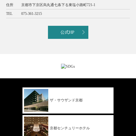
住所
京都市下京区烏丸通七条下る東塩小路町721-1
TEL
075-361-3215
公式HP
ザ・サウザンド
京都
京都
センチュリー
ホテル