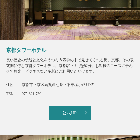
京都タワーホテル
長い歴史の伝統と文化をうつろう四季の中で見せてくれる街、京都。その表
玄関に佇む京都タワーホテル。京都駅正面 徒歩2分。お客様のニーズに合わ
せて観光、ビジネスなど多彩にご利用いただけます。
住所
京都市下京区烏丸通七条下る東塩小路町721-1
TEL
075-361-7261
公式HP