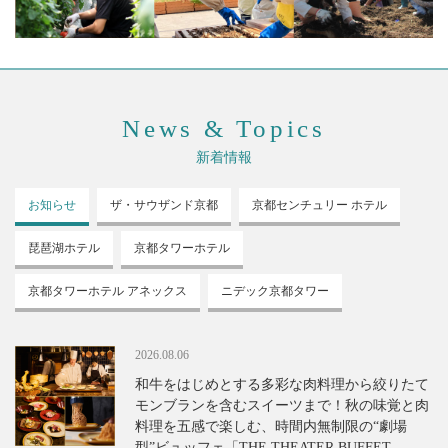
News & Topics
新着情報
お知らせ
ザ・サウザンド
京都
京都センチュリー
ホテル
琵琶湖ホテル
京都タワーホテル
京都タワーホテル
アネックス
ニデック京都タワー
2026.08.06
和牛をはじめとする多彩な肉料理から絞りたて
モンブランを含むスイーツまで！秋の味覚と肉
料理を五感で楽しむ、時間内無制限の“劇場
型”ビュッフェ「THE THEATER BUFFET -