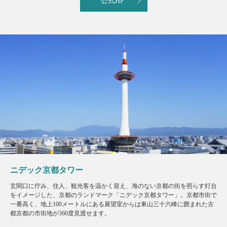
公式HP
ニデック京都タワー
玄関口に佇み、住人、観光客を温かく迎え、海のない京都の街を照らす灯台
をイメージした、京都のランドマーク「ニデック京都タワー」。京都市街で
一番高く、地上100メートルにある展望室からは東山三十六峰に囲まれた古
都京都の市街地が360度見渡せます。