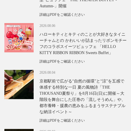
Autumn-」開催
詳細はPDFをご確認ください
2026.08.06
ハローキティとキティのことが大好きなタイニ
ーチャムとの かわいいが詰まったリボンモチー
フのコラボスイーツビュッフェ 「HELLO
KITTY RIBBON RIBBON Sweets Buffet」
詳細はPDFをご確認ください
2026.08.04
京都駅前で広がる“自然の循環”と“涼”を五感で
体感する特別な一日 夏の風物詩「THE
THOUSAND夏祭り」を8月16日(日)に開催～大
階段を舞台にした圧巻の「流しそうめん」や、
都市養蜂・援農の恵みをふるまうサステナブル
な納涼イベント～
詳細はPDFをご確認ください