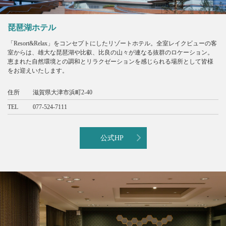
琵琶湖ホテル
「Resort&Relax」をコンセプトにしたリゾートホテル。全室レイクビューの客
室からは、雄大な琵琶湖や比叡、比良の山々が連なる抜群のロケーション。
恵まれた自然環境との調和とリラクゼーションを感じられる場所として皆様
をお迎えいたします。
住所
滋賀県大津市浜町2-40
TEL
077-524-7111
公式HP