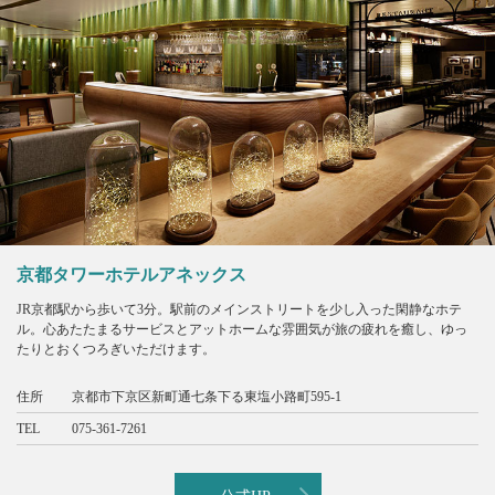
京都タワーホテルアネックス
JR京都駅から歩いて3分。駅前のメインストリートを少し入った閑静なホテ
ル。心あたたまるサービスとアットホームな雰囲気が旅の疲れを癒し、ゆっ
たりとおくつろぎいただけます。
住所
京都市下京区新町通七条下る東塩小路町595-1
TEL
075-361-7261