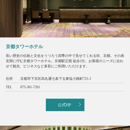
京都タワーホテル
長い歴史の伝統と文化をうつろう四季の中で見せてくれる街、京都。その表
玄関に佇む京都タワーホテル。京都駅正面 徒歩2分。お客様のニーズに合わ
せて観光、ビジネスなど多彩にご利用いただけます。
住所
京都市下京区烏丸通七条下る東塩小路町721-1
TEL
075-361-7261
公式HP