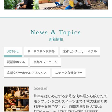
News & Topics
新着情報
お知らせ
ザ・サウザンド
京都
京都センチュリー
ホテル
琵琶湖ホテル
京都タワーホテル
京都タワーホテル
アネックス
ニデック京都タワー
2026.08.06
和牛をはじめとする多彩な肉料理から絞りたて
モンブランを含むスイーツまで！秋の味覚と肉
料理を五感で楽しむ、時間内無制限の“劇場
型”ビュッフェ「THE THEATER BUFFET -