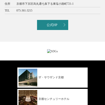
住所
京都市下京区烏丸通七条下る東塩小路町721-1
TEL
075-361-3215
公式HP
ザ・サウザンド
京都
京都
センチュリー
ホテル