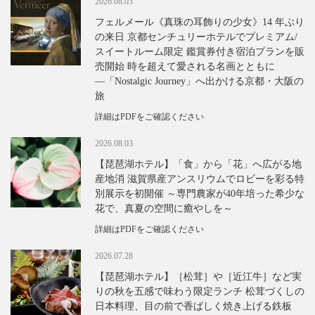
2026.08.03
フェルメール《真珠の耳飾りの少女》14 年ぶり
の来日 京都センチュリーホテルでプレミアム/
スイートルーム限定 鑑賞券付き宿泊プランを販
売開始 時を超えて愛される名画とともに
―「Nostalgic Journey」へ出かける京都・大阪の
旅
詳細はPDFをご確認ください
2026.08.03
【琵琶湖ホテル】「食」から「花」へ広がる地
産地消 滋賀県産アンスリウムでロビーを彩る特
別展示を初開催 ～専門農家が40年培った希少な
花で、真夏の空間に癒やしを～
詳細はPDFをご確認ください
2026.07.28
【琵琶湖ホテル】［松茸］や［近江牛］など実
りの秋を五感で味わう限定ランチ 松茸づくしの
日本料理、目の前で香ばしく焼き上げる鉄板