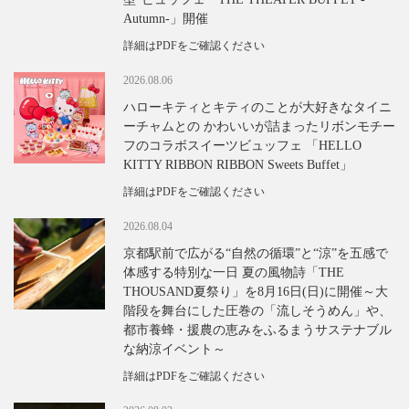
Autumn-」開催
詳細はPDFをご確認ください
2026.08.06
ハローキティとキティのことが大好きなタイニ
ーチャムとの かわいいが詰まったリボンモチー
フのコラボスイーツビュッフェ 「HELLO
KITTY RIBBON RIBBON Sweets Buffet」
詳細はPDFをご確認ください
2026.08.04
京都駅前で広がる“自然の循環”と“涼”を五感で
体感する特別な一日 夏の風物詩「THE
THOUSAND夏祭り」を8月16日(日)に開催～大
階段を舞台にした圧巻の「流しそうめん」や、
都市養蜂・援農の恵みをふるまうサステナブル
な納涼イベント～
詳細はPDFをご確認ください