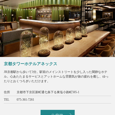
京都タワーホテルアネックス
JR京都駅から歩いて3分。駅前のメインストリートを少し入った閑静なホテ
ル。心あたたまるサービスとアットホームな雰囲気が旅の疲れを癒し、ゆっ
たりとおくつろぎいただけます。
住所
京都市下京区新町通七条下る東塩小路町595-1
TEL
075-361-7261