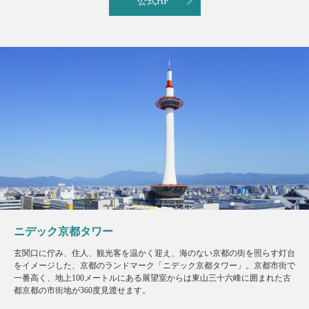
公式HP
ニデック京都タワー
玄関口に佇み、住人、観光客を温かく迎え、海のない京都の街を照らす灯台
をイメージした、京都のランドマーク「ニデック京都タワー」。京都市街で
一番高く、地上100メートルにある展望室からは東山三十六峰に囲まれた古
都京都の市街地が360度見渡せます。