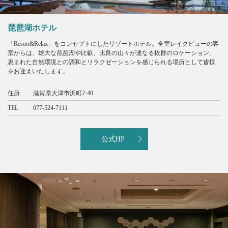
琵琶湖ホテル
「Resort&Relax」をコンセプトにしたリゾートホテル。全室レイクビューの客
室からは、雄大な琵琶湖や比叡、比良の山々が連なる抜群のロケーション。
恵まれた自然環境との調和とリラクゼーションを感じられる場所として皆様
をお迎えいたします。
住所
滋賀県大津市浜町2-40
TEL
077-524-7111
公式HP