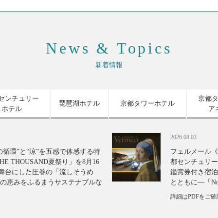
News & Topics
新着情報
センチュリー
京都
琵琶湖ホテル
京都タワーホテル
ホテル
ア
2026.08.03
の循環”と“涼”を五感で体感する特
フェルメール《
E THOUSAND夏祭り」を8月16
都センチュリー
を舞台にした圧巻の「流しそうめ
鑑賞券付き宿泊
の恵みをふるまうサステナブルな
とともに―「Nos
詳細はPDFをご
い