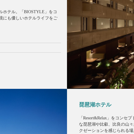
ホテル。「BIOSTYLE」をコ
境にも優しいホテルライフをご
琵琶湖ホテル
「Resort&Relax」を
な琵琶湖や比叡、比良の山々
クゼーションを感じられる場