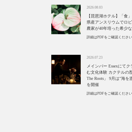
2026.08.03
【琵琶湖ホテル】「食」
県産アンスリウムでロビ
農家が40年培った希少
詳細はPDFをご確認くださ
2026.07.23
メインバー Essexに
む文化体験 カクテルの歴
The Roots」 9月は“
を開催
詳細はPDFをご確認くださ