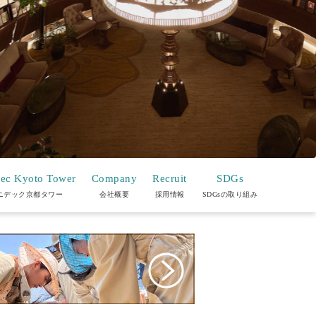
ec Kyoto Tower
Company
Recruit
SDGs
ニデック京都タワー
会社概要
採用情報
SDGsの取り組み