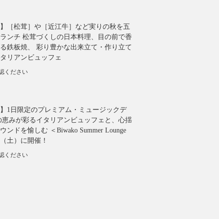
】［松茸］や［近江牛］など実りの秋を五
ランチ 松茸づくしの日本料理、目の前で香
る鉄板焼、 彩り豊かな出来立て・作り立て
タリアンビュッフェ
確認ください
】1日限定のプレミアム・ミュージックデ
の恵みが彩るイタリアンビュッフェと、心揺
ドを愉しむ ＜Biwako Summer Lounge
8日（土）に開催！
確認ください