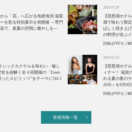
2026.07.28
から「花」へ広がる地産地消 滋賀
【琵琶湖ホテル
ーを彩る特別展示を初開催 ～専門
感で味わう限定
な花で、真夏の空間に癒やしを～
ばしく焼き上げ
の料理が並ぶイ
い
詳細はPDFをご
2026.07.23
てクラシックカクテルを味わい・愉し
【琵琶湖ホテル
史を紐解く全４回開催の「Essex
ィナー！ 滋賀
海を渡ったスピリッツ”をテーマにVol.2
れる夏の夜のサウン
2026＞を8月
い
詳細はPDFをご
新着情報一覧