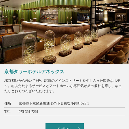
京都タワーホテルアネックス
JR京都駅から歩いて3分。駅前のメインストリートを少し入った閑静なホテ
ル。心あたたまるサービスとアットホームな雰囲気が旅の疲れを癒し、ゆっ
たりとおくつろぎいただけます。
住所
京都市下京区新町通七条下る東塩小路町595-1
TEL
075-361-7261