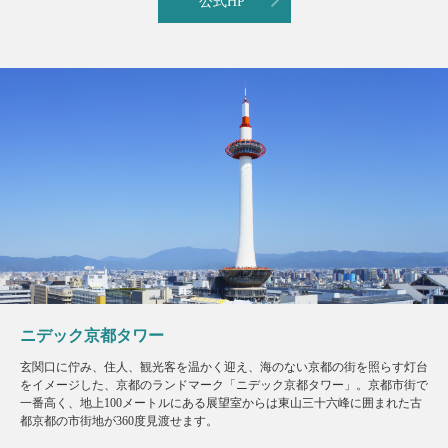
公式HP
ニデック京都タワー
玄関口に佇み、住人、観光客を温かく迎え、海のない京都の街を照らす灯台
をイメージした、京都のランドマーク「ニデック京都タワー」。京都市街で
一番高く、地上100メートルにある展望室からは東山三十六峰に囲まれた古
都京都の市街地が360度見渡せます。