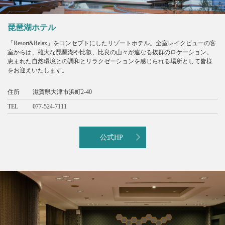
琵琶湖ホテル
「Resort&Relax」をコンセプトにしたリゾートホテル。全室レイクビューの客
室からは、雄大な琵琶湖や比叡、比良の山々が連なる抜群のロケーション。
恵まれた自然環境との調和とリラクゼーションを感じられる場所として皆様
をお迎えいたします。
住所
滋賀県大津市浜町2-40
TEL
077-524-7111
公式HP