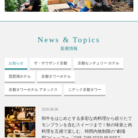
News & Topics
新着情報
お知らせ
ザ・サウザンド
京都
京都センチュリー
ホテル
琵琶湖ホテル
京都タワーホテル
京都タワーホテル
アネックス
ニデック京都タワー
2026.08.06
和牛をはじめとする多彩な肉料理から絞りたて
モンブランを含むスイーツまで！秋の味覚と肉
料理を五感で楽しむ、時間内無制限の“劇場
型”ビュッフェ「THE THEATER BUFFET -