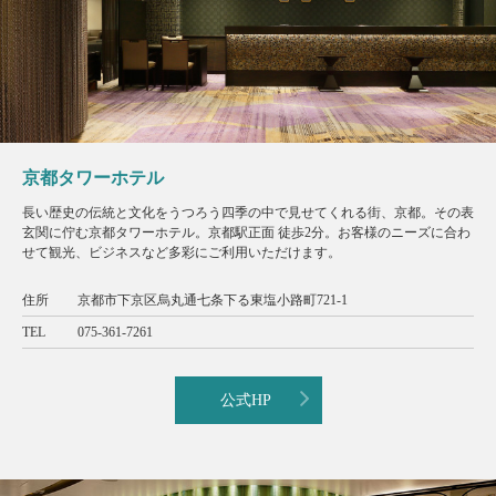
京都タワーホテル
長い歴史の伝統と文化をうつろう四季の中で見せてくれる街、京都。その表
玄関に佇む京都タワーホテル。京都駅正面 徒歩2分。お客様のニーズに合わ
せて観光、ビジネスなど多彩にご利用いただけます。
住所
京都市下京区烏丸通七条下る東塩小路町721-1
TEL
075-361-7261
公式HP