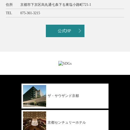
住所
京都市下京区烏丸通七条下る東塩小路町721-1
TEL
075-361-3215
公式HP
ザ・サウザンド
京都
京都
センチュリー
ホテル