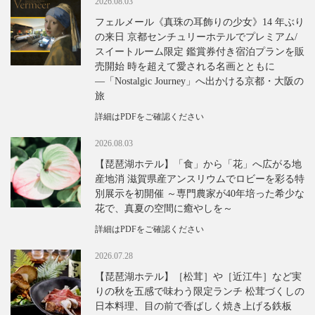
2026.08.03
フェルメール《真珠の耳飾りの少女》14 年ぶり
の来日 京都センチュリーホテルでプレミアム/
スイートルーム限定 鑑賞券付き宿泊プランを販
売開始 時を超えて愛される名画とともに
―「Nostalgic Journey」へ出かける京都・大阪の
旅
詳細はPDFをご確認ください
2026.08.03
【琵琶湖ホテル】「食」から「花」へ広がる地
産地消 滋賀県産アンスリウムでロビーを彩る特
別展示を初開催 ～専門農家が40年培った希少な
花で、真夏の空間に癒やしを～
詳細はPDFをご確認ください
2026.07.28
【琵琶湖ホテル】［松茸］や［近江牛］など実
りの秋を五感で味わう限定ランチ 松茸づくしの
日本料理、目の前で香ばしく焼き上げる鉄板