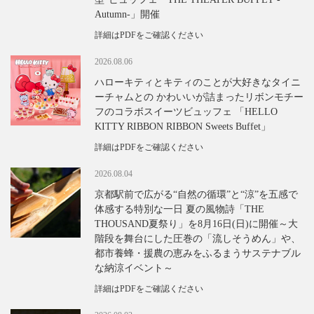
Autumn-」開催
詳細はPDFをご確認ください
2026.08.06
ハローキティとキティのことが大好きなタイニ
ーチャムとの かわいいが詰まったリボンモチー
フのコラボスイーツビュッフェ 「HELLO
KITTY RIBBON RIBBON Sweets Buffet」
詳細はPDFをご確認ください
2026.08.04
京都駅前で広がる“自然の循環”と“涼”を五感で
体感する特別な一日 夏の風物詩「THE
THOUSAND夏祭り」を8月16日(日)に開催～大
階段を舞台にした圧巻の「流しそうめん」や、
都市養蜂・援農の恵みをふるまうサステナブル
な納涼イベント～
詳細はPDFをご確認ください