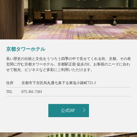
京都タワーホテル
長い歴史の伝統と文化をうつろう四季の中で見せてくれる街、京都。その表
玄関に佇む京都タワーホテル。京都駅正面 徒歩2分。お客様のニーズに合わ
せて観光、ビジネスなど多彩にご利用いただけます。
住所
京都市下京区烏丸通七条下る東塩小路町721-1
TEL
075-361-7261
公式HP