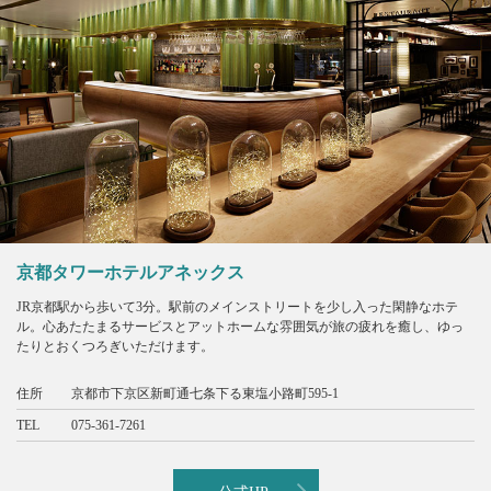
京都タワーホテルアネックス
JR京都駅から歩いて3分。駅前のメインストリートを少し入った閑静なホテ
ル。心あたたまるサービスとアットホームな雰囲気が旅の疲れを癒し、ゆっ
たりとおくつろぎいただけます。
住所
京都市下京区新町通七条下る東塩小路町595-1
TEL
075-361-7261