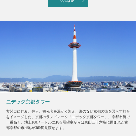
公式HP
ニデック京都タワー
玄関口に佇み、住人、観光客を温かく迎え、海のない京都の街を照らす灯台
をイメージした、京都のランドマーク「ニデック京都タワー」。京都市街で
一番高く、地上100メートルにある展望室からは東山三十六峰に囲まれた古
都京都の市街地が360度見渡せます。