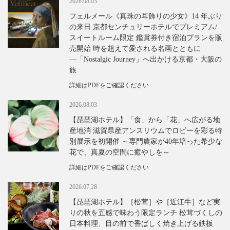
2026.08.03
フェルメール《真珠の耳飾りの少女》14 年ぶり
の来日 京都センチュリーホテルでプレミアム/
スイートルーム限定 鑑賞券付き宿泊プランを販
売開始 時を超えて愛される名画とともに
―「Nostalgic Journey」へ出かける京都・大阪の
旅
詳細はPDFをご確認ください
2026.08.03
【琵琶湖ホテル】「食」から「花」へ広がる地
産地消 滋賀県産アンスリウムでロビーを彩る特
別展示を初開催 ～専門農家が40年培った希少な
花で、真夏の空間に癒やしを～
詳細はPDFをご確認ください
2026.07.28
【琵琶湖ホテル】［松茸］や［近江牛］など実
りの秋を五感で味わう限定ランチ 松茸づくしの
日本料理、目の前で香ばしく焼き上げる鉄板