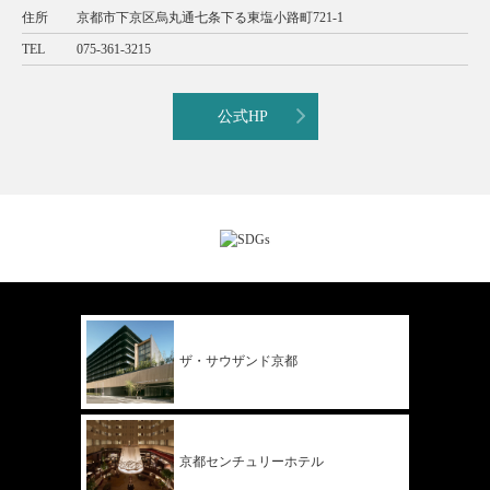
住所
京都市下京区烏丸通七条下る東塩小路町721-1
TEL
075-361-3215
公式HP
ザ・サウザンド
京都
京都
センチュリー
ホテル