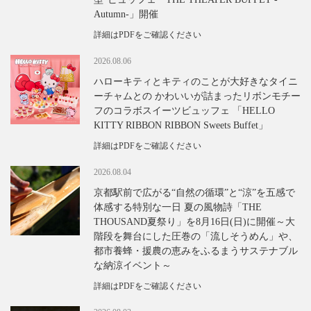
Autumn-」開催
詳細はPDFをご確認ください
2026.08.06
ハローキティとキティのことが大好きなタイニ
ーチャムとの かわいいが詰まったリボンモチー
フのコラボスイーツビュッフェ 「HELLO
KITTY RIBBON RIBBON Sweets Buffet」
詳細はPDFをご確認ください
2026.08.04
京都駅前で広がる“自然の循環”と“涼”を五感で
体感する特別な一日 夏の風物詩「THE
THOUSAND夏祭り」を8月16日(日)に開催～大
階段を舞台にした圧巻の「流しそうめん」や、
都市養蜂・援農の恵みをふるまうサステナブル
な納涼イベント～
詳細はPDFをご確認ください