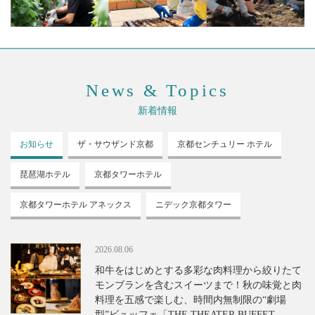
News & Topics
新着情報
お知らせ
ザ・サウザンド
京都
京都センチュリー
ホテル
琵琶湖ホテル
京都タワーホテル
京都タワーホテル
アネックス
ニデック京都タワー
2026.08.06
和牛をはじめとする多彩な肉料理から絞りたて
モンブランを含むスイーツまで！秋の味覚と肉
料理を五感で楽しむ、時間内無制限の“劇場
型”ビュッフェ「THE THEATER BUFFET -