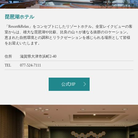
琵琶湖ホテル
「Resort&Relax」をコンセプトにしたリゾートホテル。全室レイクビューの客
室からは、雄大な琵琶湖や比叡、比良の山々が連なる抜群のロケーション。
恵まれた自然環境との調和とリラクゼーションを感じられる場所として皆様
をお迎えいたします。
住所
滋賀県大津市浜町2-40
TEL
077-524-7111
公式HP