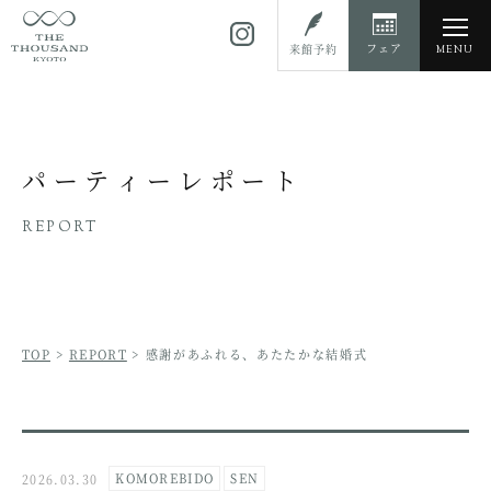
toggl
フェア
来館予約
MENU
navig
パーティーレポート
REPORT
TOP
>
REPORT
>
感謝があふれる、あたたかな結婚式
KOMOREBIDO
SEN
2026.03.30