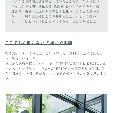
ホテルでの結婚式を希望されていたおふたり。ゲストに見
守られながら想いを伝える“感謝式”というスタイルや、試
食会で体験されたお料理の美しさと味わいにも心を動かさ
れ、「大切な人たちにこの時間を届けたい」という想い
を、一つひとつ丁寧にかたちにされた一日となりました。
ここでしか叶わない と感じた瞬間
結婚式はホテルで挙げたいという想いは、最初にふたりで話し合
い、決めていました。
そこから式場を探していく中で、THE THOUSAND KYOTOのホ
ームページを拝見し、「KOMOREBIDO」の写真を見た瞬間、圧
巻で開放的な空間に惹かれ、ここで結婚式をしたいと強く思いまし
た。