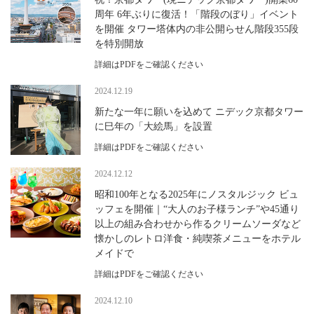
周年 6年ぶりに復活！「階段のぼり」イベント
を開催 タワー塔体内の非公開らせん階段355段
を特別開放
詳細はPDFをご確認ください
2024.12.19
新たな一年に願いを込めて ニデック京都タワー
に巳年の「大絵馬」を設置
詳細はPDFをご確認ください
2024.12.12
昭和100年となる2025年にノスタルジック ビュ
ッフェを開催｜“大人のお子様ランチ”や45通り
以上の組み合わせから作るクリームソーダなど
懐かしのレトロ洋食・純喫茶メニューをホテル
メイドで
詳細はPDFをご確認ください
2024.12.10