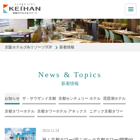
M
京阪ホテルズ&リゾーツTOP
新着情報
News & Topics
新着情報
お知らせ
ザ・サウザンド
京都
京都センチュリー
ホテル
琵琶湖ホテル
京都タワーホテル
京都タワーホテル
アネックス
ニデック京都タワー
2024.12.24
祝！京都タワー(現ニデック京都タワー)開業60