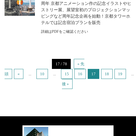
周年 京都アニメーション作の記念イラストやヒ
ストリー展、展望室初のプロジェクションマッ
ピングなど周年記念企画を始動！京都タワーホ
テルでは記念宿泊プランを販売
詳細はPDFをご確認ください
17 / 78
« 先
頭
«
...
10
...
15
16
17
18
19
...
後 »