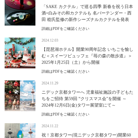
「SAKE カクテル」で巡る四季 新春を祝う日本
酒×白みその和カクテルも 名バーテンダー・西
田 稔氏監修の新作シーズナルカクテルを発表
詳細はPDFをご確認ください
2024.12.03
【琵琶湖ホテル】開業90周年記念 いちごを愉し
む＜スイーツビュッフェ『苺の森の散歩道』＞
2025年1月25日（土）から開催
詳細はPDFをご確認ください
2024.11.29
ニデック京都タワーへ 児童福祉施設の子どもた
ちをご招待 第59回 ‟クリスマス会”を開催 ～
2024年12月6日(金)タワー展望室にて～
詳細はPDFをご確認ください
2024.11.22
祝！京都タワー(現ニデック京都タワー)開業60