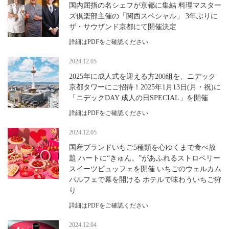
国内屈指の名シェフが京都に集結 料理マスター
ズ倶楽部主催の「関西スペシャル」 3年ぶりに
ザ・サウザンド京都にて開催決定
詳細はPDFをご確認ください
2024.12.05
2025年に成人式を迎える方200組を、ニデック
京都タワーにご招待！2025年1月13日(月・祝)に
「ニデックDAY 成人の日SPECIAL」を開催
詳細はPDFをご確認ください
2024.12.05
国産ブランドいちご5種類を心ゆくまで食べ放
題 ハートに“きゅん。”があふれるストロベリー
スイーツビュッフェを開催 いちごのウェルカム
パルフェで幕を開ける ホテルで味わういちご狩
り
詳細はPDFをご確認ください
2024.12.04