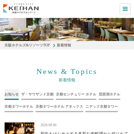
M
京阪ホテルズ&リゾーツTOP
新着情報
News & Topics
新着情報
お知らせ
ザ・サウザンド
京都
京都センチュリー
ホテル
琵琶湖ホテル
京都タワーホテル
京都タワーホテル
アネックス
ニデック京都タワー
2026.08.06
和牛をはじめとする多彩な肉料理から絞りたて