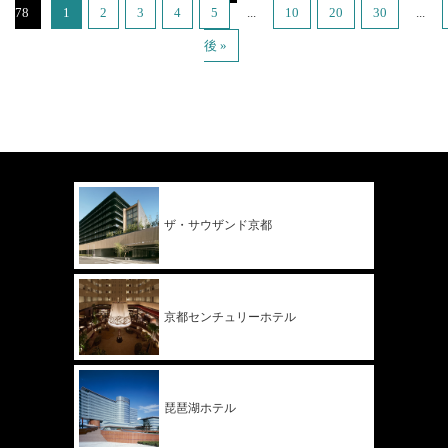
78
1
2
3
4
5
...
10
20
30
...
後 »
ザ・サウザンド
京都
京都
センチュリー
ホテル
琵琶湖ホテル