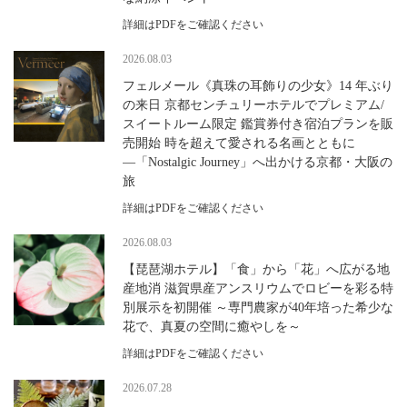
詳細はPDFをご確認ください
2026.08.03
フェルメール《真珠の耳飾りの少女》14 年ぶり
の来日 京都センチュリーホテルでプレミアム/
スイートルーム限定 鑑賞券付き宿泊プランを販
売開始 時を超えて愛される名画とともに
―「Nostalgic Journey」へ出かける京都・大阪の
旅
詳細はPDFをご確認ください
2026.08.03
【琵琶湖ホテル】「食」から「花」へ広がる地
産地消 滋賀県産アンスリウムでロビーを彩る特
別展示を初開催 ～専門農家が40年培った希少な
花で、真夏の空間に癒やしを～
詳細はPDFをご確認ください
2026.07.28