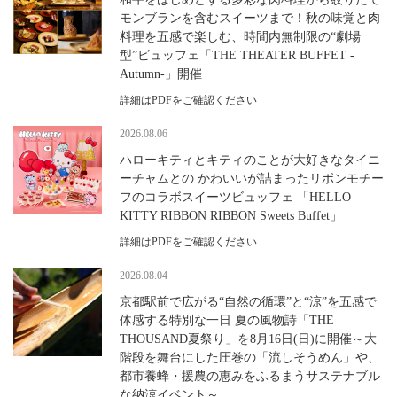
モンブランを含むスイーツまで！秋の味覚と肉
料理を五感で楽しむ、時間内無制限の“劇場
型”ビュッフェ「THE THEATER BUFFET -
Autumn-」開催
詳細はPDFをご確認ください
2026.08.06
ハローキティとキティのことが大好きなタイニ
ーチャムとの かわいいが詰まったリボンモチー
フのコラボスイーツビュッフェ 「HELLO
KITTY RIBBON RIBBON Sweets Buffet」
詳細はPDFをご確認ください
2026.08.04
京都駅前で広がる“自然の循環”と“涼”を五感で
体感する特別な一日 夏の風物詩「THE
THOUSAND夏祭り」を8月16日(日)に開催～大
階段を舞台にした圧巻の「流しそうめん」や、
都市養蜂・援農の恵みをふるまうサステナブル
な納涼イベント～