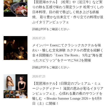
【琵琶湖ホテル】［松茸］や［近江牛］など実
りの秋を五感で味わう限定ランチ 松茸づくしの
日本料理、目の前で香ばしく焼き上げる鉄板
焼、 彩り豊かな出来立て・作り立ての料理が並
ぶイタリアンビュッフェ
詳細はPDFをご確認ください
2026.07.23
メインバー Essexにてクラシックカクテルを味
わい・愉しむ文化体験 カクテルの歴史を紐解く
全４回開催の「Essex The Roots」 9月は“海を渡
ったスピリッツ”をテーマにVol.2を開催
詳細はPDFをご確認ください
2026.07.23
【琵琶湖ホテル】1日限定のプレミアム・ミュ
ージックディナー！ 滋賀の恵みが彩るイタリア
ンビュッフェと、心揺れる夏の夜のサウンドを
愉しむ ＜Biwako Summer Lounge 2026＞を8月8
日（土）に開催！