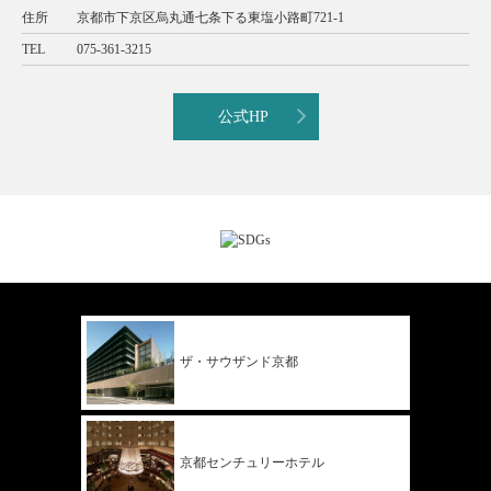
住所
京都市下京区烏丸通七条下る東塩小路町721-1
TEL
075-361-3215
公式HP
ザ・サウザンド
京都
京都
センチュリー
ホテル