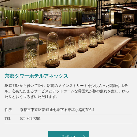
京都タワーホテルアネックス
JR京都駅から歩いて3分。駅前のメインストリートを少し入った閑静なホテ
ル。心あたたまるサービスとアットホームな雰囲気が旅の疲れを癒し、ゆっ
たりとおくつろぎいただけます。
住所
京都市下京区新町通七条下る東塩小路町595-1
TEL
075-361-7261