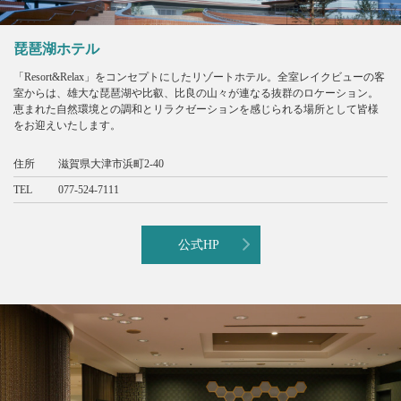
琵琶湖ホテル
「Resort&Relax」をコンセプトにしたリゾートホテル。全室レイクビューの客
室からは、雄大な琵琶湖や比叡、比良の山々が連なる抜群のロケーション。
恵まれた自然環境との調和とリラクゼーションを感じられる場所として皆様
をお迎えいたします。
住所
滋賀県大津市浜町2-40
TEL
077-524-7111
公式HP