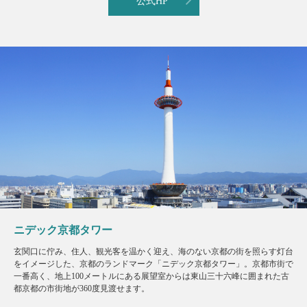
公式HP
ニデック京都タワー
玄関口に佇み、住人、観光客を温かく迎え、海のない京都の街を照らす灯台
をイメージした、京都のランドマーク「ニデック京都タワー」。京都市街で
一番高く、地上100メートルにある展望室からは東山三十六峰に囲まれた古
都京都の市街地が360度見渡せます。