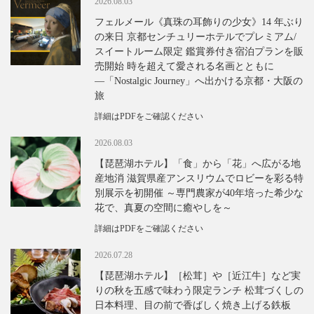
2026.08.03
フェルメール《真珠の耳飾りの少女》14 年ぶり
の来日 京都センチュリーホテルでプレミアム/
スイートルーム限定 鑑賞券付き宿泊プランを販
売開始 時を超えて愛される名画とともに
―「Nostalgic Journey」へ出かける京都・大阪の
旅
詳細はPDFをご確認ください
2026.08.03
【琵琶湖ホテル】「食」から「花」へ広がる地
産地消 滋賀県産アンスリウムでロビーを彩る特
別展示を初開催 ～専門農家が40年培った希少な
花で、真夏の空間に癒やしを～
詳細はPDFをご確認ください
2026.07.28
【琵琶湖ホテル】［松茸］や［近江牛］など実
りの秋を五感で味わう限定ランチ 松茸づくしの
日本料理、目の前で香ばしく焼き上げる鉄板