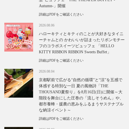
Autumn-」開催
詳細はPDFをご確認ください
2026.08.06
ハローキティとキティのことが大好きなタイニ
ーチャムとの かわいいが詰まったリボンモチー
フのコラボスイーツビュッフェ 「HELLO
KITTY RIBBON RIBBON Sweets Buffet」
詳細はPDFをご確認ください
2026.08.04
京都駅前で広がる“自然の循環”と“涼”を五感で
体感する特別な一日 夏の風物詩「THE
THOUSAND夏祭り」を8月16日(日)に開催～大
階段を舞台にした圧巻の「流しそうめん」や、
都市養蜂・援農の恵みをふるまうサステナブル
な納涼イベント～
詳細はPDFをご確認ください