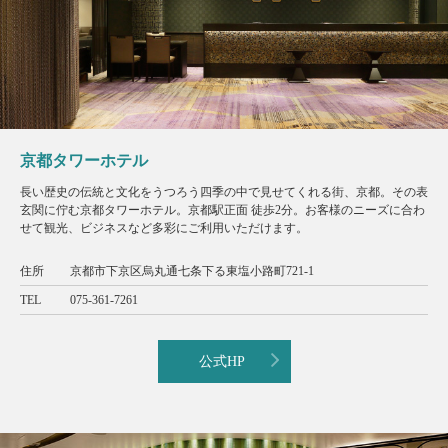
京都タワーホテル
長い歴史の伝統と文化をうつろう四季の中で見せてくれる街、京都。その表
玄関に佇む京都タワーホテル。京都駅正面 徒歩2分。お客様のニーズに合わ
せて観光、ビジネスなど多彩にご利用いただけます。
住所
京都市下京区烏丸通七条下る東塩小路町721-1
TEL
075-361-7261
公式HP