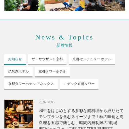
News & Topics
新着情報
お知らせ
ザ・サウザンド
京都
京都センチュリー
ホテル
琵琶湖ホテル
京都タワーホテル
京都タワーホテル
アネックス
ニデック京都タワー
2026.08.06
和牛をはじめとする多彩な肉料理から絞りたて
モンブランを含むスイーツまで！秋の味覚と肉
料理を五感で楽しむ、時間内無制限の“劇場
型”ビュッフェ「THE THEATER BUFFET -