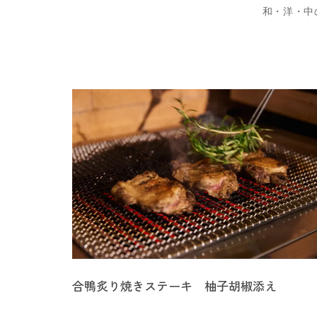
和・洋・中
合鴨炙り焼きステーキ 柚子胡椒添え