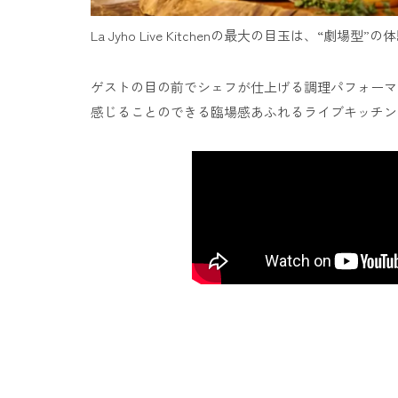
La Jyho Live Kitchenの最大の目玉は、“劇場
ゲストの目の前でシェフが仕上げる調理パフォーマ
感じることのできる臨場感あふれるライブキッチン