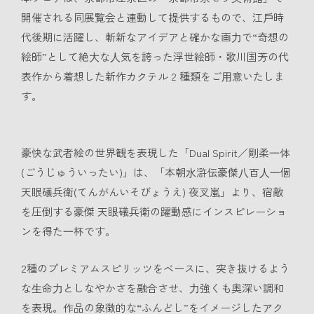
開催される同展覧会と連動して提供するもので、江⼾時
代後期に活躍し、斬新なアイデアと確かな画⼒で“奇想の
絵師”として絶⼤な⼈気を誇った浮世絵師・歌川国芳の代
表作から着想した新作カクテル 2 種類をご⽤意いたしま
す。
豪快な武者絵の世界観を表現した「Dual Spirit／剛柔⼀体
(ごうじゅういったい)」は、「本朝⽔滸伝豪傑⼋百⼈⼀個
天眼礒兵衛(てんがんいそびょうえ) 夜叉嵐」より、宿敵
を圧倒する豪傑 天眼礒兵衛の躍動感にインスピレーショ
ンを得た⼀杯です。
2種のプレミアムスピリッツをベースに、突き抜けるよう
な⽣命⼒としなやかさを融合させ、⼒強くも奥深い調和
を表現。作品の象徴的な“ふんどし”をイメージしたアク