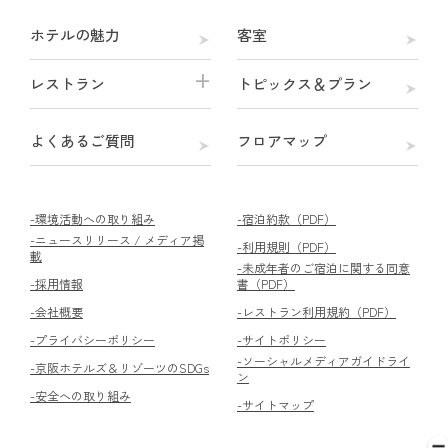
ホテルの魅力
客室
レストラン
トピックス＆プラン
よくあるご質問
フロアマップ
-環境活動への取り組み
-宿泊約款（PDF）
-ニュースリリース / メディア掲
-利用規則（PDF）
載
-未成年者のご宿泊に関する同意
-採用情報
書（PDF）
-会社概要
-レストラン利用規約（PDF）
-プライバシーポリシー
-サイトポリシー
-ソーシャルメディアガイドライ
-京阪ホテルズ＆リゾーツのSDGs
ン
-安全への取り組み
-サイトマップ