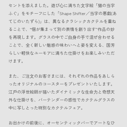
セントを添えました。遊び⼼に満ちた⽂字絵「猫の当字
ふぐ」をモチーフにした「Shape Shifter／当字の悪戯(あ
てじのいたずら)」は、異なるクラシックカクテルを重ね
ることで、“個が集まって別の表情を創り出す”作品の妙
を再現します。グラスの中でご⾃⾝の⼿で混ぜ合わせる
ことで、全く新しい魅惑の味わいへと姿を変える、国芳
らしい軽快なユーモアに満ちた仕掛けをお楽しみいただ
けます。
また、ご注⽂のお客さまには、それぞれの作品をあしら
ったオリジナルのコースターをプレゼントいたします。
江⼾の浮世絵師が描いたダイナミックな⽣命⼒と奇想天
外な仕掛けを、バーテンダーの感性でカクテルグラスの
中に写しとった特別なカクテルフェア。
お出かけの前後に、オーセンティックバーでアートなひ