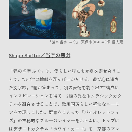
「猫の当字 ふぐ」 天保末(1841-43)頃 個⼈蔵
Shape Shifter／当字の悪戯
「猫の当字 ふぐ」は、愛らしい猫たちが⾝を寄せ合うこ
とで、“ふぐ”の輪郭を浮かび上がらせる、遊び⼼に満ち
た⽂字絵。“個が集まって、別の表情を創り出す”構成に
インスピレーションを得て、2種の異なるクラシックカク
テルを融合させることで、歌川国芳らしい軽快なユーモ
アを表現しました。群⻘をまとった「バイオレットフィ
ズ」の神秘的なブルーのレイヤーをボトムに、トップに
はデザートカクテル「ホワイトカーゴ」を、京都のプレ