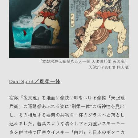
「本朝⽔滸伝豪傑⼋百⼈⼀個 天眼礒兵衛 夜叉嵐」
天保2年(1831)頃 個⼈蔵
Dual Spirit／剛柔一体
宿敵「夜叉嵐」を地⾯に豪快に叩きつける豪傑「天眼礒
兵衛」の躍動感あふれる姿に“剛柔⼀体”の精神性を⾒出
し、その相反する要素の共鳴を⼀杯のグラスへと落とし
込みました。若葉のような清々しさと⼒強いスモーキー
さを併せ持つ国産ウイスキー「⽩州」と⽇本のボタニカ