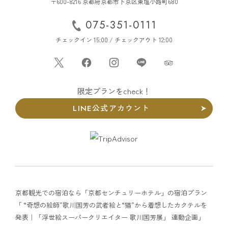
〒600-8216 京都府京都市下京区東塩小路町680
075-351-0111
チェックイン 15:00 / チェックアウト 12:00
限定プランをcheck！
LINE公式アカウント
京都観光での宿泊なら「京都センチュリーホテル」の宿泊プラン
「 “奇想の絵師”歌川国芳の武者絵と“猫”から着想したカクテルを
発表｜「浮世絵スーパークリエイター 歌川国芳展」 連動企画」