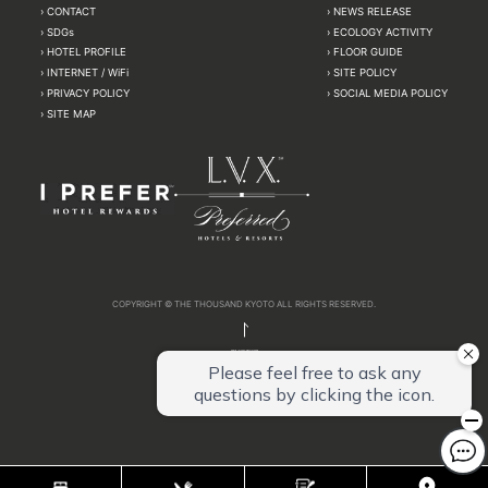
CONTACT
NEWS RELEASE
SDGs
ECOLOGY ACTIVITY
HOTEL PROFILE
FLOOR GUIDE
INTERNET / WiFi
SITE POLICY
PRIVACY POLICY
SOCIAL MEDIA POLICY
SITE MAP
COPYRIGHT © THE THOUSAND KYOTO ALL RIGHTS RESERVED.
PAGETOP