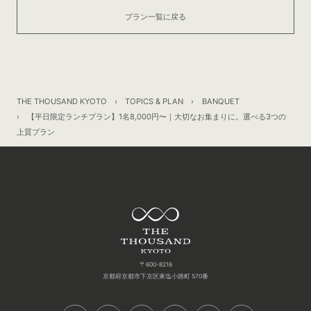
プラン一覧に戻る
THE THOUSAND KYOTO
TOPICS & PLAN
BANQUET
【平日限定ランチプラン】1名8,000円〜｜大切なお集まりに。選べる3つの
上質プラン
〒600-8216
京都府京都市下京区東塩小路町 570番