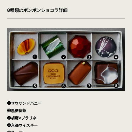
8種類のボンボンショコラ詳細
❶サウザンドハニー
❷黒糖抹茶
❸胡麻×プラリネ
❹京都ウイスキー