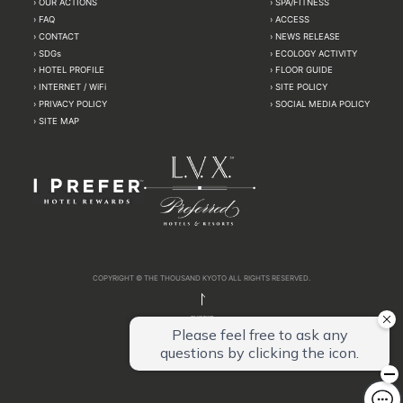
OUR ACTIONS
SPA/FITNESS
FAQ
ACCESS
CONTACT
NEWS RELEASE
SDGs
ECOLOGY ACTIVITY
HOTEL PROFILE
FLOOR GUIDE
INTERNET / WiFi
SITE POLICY
PRIVACY POLICY
SOCIAL MEDIA POLICY
SITE MAP
COPYRIGHT © THE THOUSAND KYOTO ALL RIGHTS RESERVED.
PAGETOP