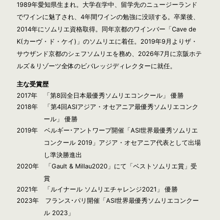
1989年愛知県生まれ。大学在学中、留学先のニュージーランド
でワインに魅了され、4年間ワインの勉強に没頭する。卒業後、
2014年にソムリエ資格取得。同年京都のワインバー「Cave de
K(カーヴ・ド・ケイ)」のソムリエに着任。2019年9月よりザ・
サウザンド京都のシェフソムリエを務め、2026年7月に京阪ホテ
ルズ＆リゾーツ全体のビバレッジディレクターに就任。
主な受賞歴
2017年 「第8回全日本最優秀ソムリエコンクール」 優勝
2018年 「第4回ASIアジア・オセアニア最優秀ソムリエコンク
ール」 優勝
2019年 ベルギー･アントワープ開催「ASI世界最優秀ソムリエ
コンクール 2019」アジア・オセアニア代表として出場
し準決勝進出
2020年 「Gault & Millau2020」にて「ベストソムリエ賞」受
賞
2021年 「ルイナール ソムリエチャレンジ2021」 優勝
2023年 フランス･パリ開催「ASI世界最優秀ソムリエコンクー
ル 2023」