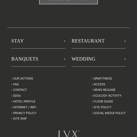
STAY
RESTAURANT
BANQUETS
WEDDING
OUR ACTIONS
SPA/FITNESS
FAQ
ACCESS
CONTACT
NEWS RELEASE
SDGs
ECOLOGY ACTIVITY
HOTEL PROFILE
FLOOR GUIDE
INTERNET / WiFi
SITE POLICY
PRIVACY POLICY
SOCIAL MEDIA POLICY
SITE MAP