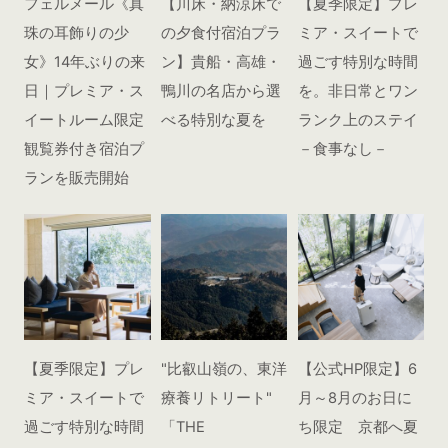
フェルメール《真
【川床・納涼床で
【夏季限定】プレ
珠の耳飾りの少
の夕食付宿泊プラ
ミア・スイートで
女》14年ぶりの来
ン】貴船・高雄・
過ごす特別な時間
日｜プレミア・ス
鴨川の名店から選
を。非日常とワン
イートルーム限定
べる特別な夏を
ランク上のステイ
観覧券付き宿泊プ
－食事なし－
ランを販売開始
【夏季限定】プレ
"比叡山嶺の、東洋
【公式HP限定】6
ミア・スイートで
療養リトリート"
月～8月のお日に
過ごす特別な時間
「THE
ち限定 京都へ夏