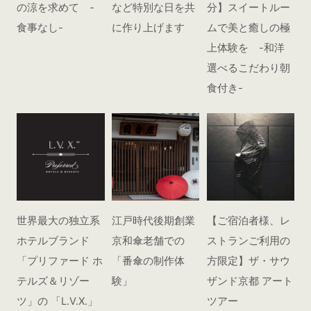
の涼を求めて -
など特別な日を共
分】スイートルー
食事なし-
に作り上げます
ムで美と癒しの極
上体験を -和洋
選べるこだわり朝
食付き-
世界最大の独立系
江戸時代後期創業
【ご宿泊者様、レ
ホテルブランド
京和傘老舗での
ストランご利用の
「プリファード ホ
「番傘の制作体
方限定】ザ・サウ
テルズ＆リゾー
験」
ザンド京都 アート
ツ」の 「L.V.X.」
ツアー