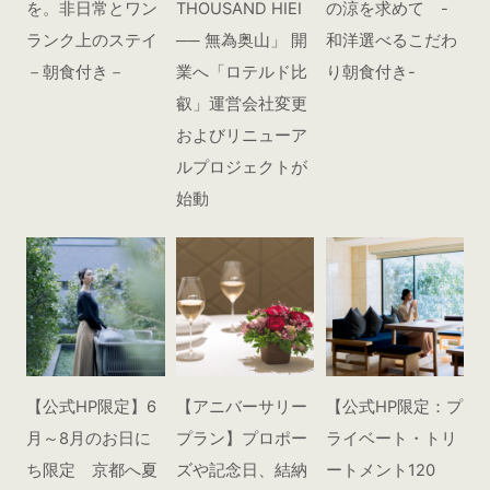
を。非日常とワン
THOUSAND HIEI
の涼を求めて -
ランク上のステイ
── 無為奥山」 開
和洋選べるこだわ
－朝食付き－
業へ「ロテルド比
り朝食付き-
叡」運営会社変更
およびリニューア
ルプロジェクトが
始動
【公式HP限定】6
【アニバーサリー
【公式HP限定：プ
月～8月のお日に
プラン】プロポー
ライベート・トリ
ち限定 京都へ夏
ズや記念日、結納
ートメント120