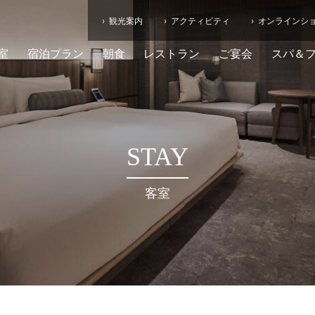
観光案内
アクティビティ
オンラインシ
室
宿泊プラン
朝食
レストラン
ご宴会
スパ＆
STAY
客室