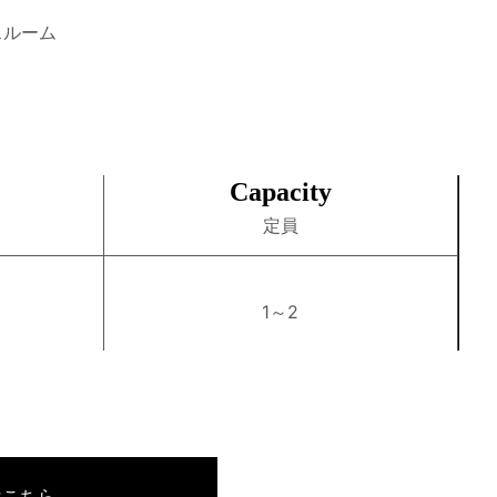
スルーム
Capacity
定員
1～2
はこちら