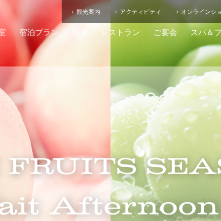
観光案内
アクティビティ
オンラインシ
室
宿泊プラン
朝食
レストラン
ご宴会
スパ＆