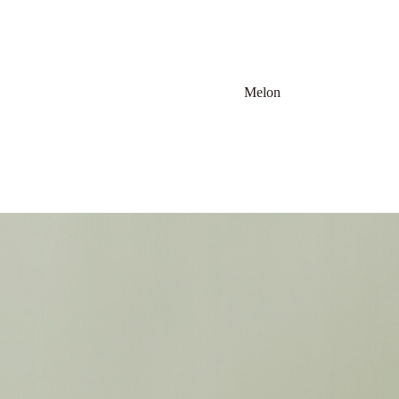
Melon
5.29 Fri.-7.12 Sun.