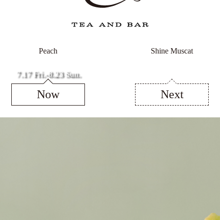
Peach
Shine Muscat
7.17 Fri.-8.23 Sun.
8.28 Fri.-10.12 Mon.
Now
Next