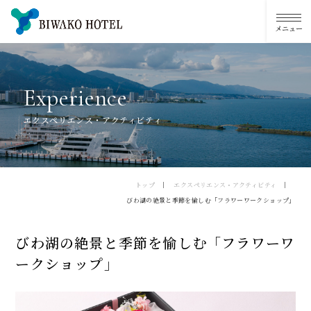
E
x
p
e
r
i
e
n
c
e
エクスペリエンス・アクティビティ
トップ
エクスペリエンス・アクティビティ
びわ湖の絶景と季節を愉しむ「フラワーワークショップ」
びわ湖の絶景と季節を愉しむ「フラワーワ
ークショップ」