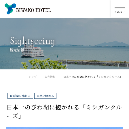
S
i
g
h
t
s
e
e
i
n
g
観光情報
トップ
観光情報
日本一のびわ湖に抱かれる「ミシガンクルーズ」
琵琶湖を感じる
自然に触れる
日本一のびわ湖に抱かれる「ミシガンクル
ーズ」