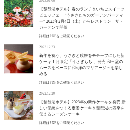
2023.01.06
【琵琶湖ホテル】春のランチ＆いちごスイーツ
ビュッフェ “うさぎたちのガーデンパーティ
ー” 2023年2月4日（土）からレストラン ザ・
ガーデンで開催
詳細はPDFをご確認ください
2022.12.23
新年を祝う、うさぎと鏡餅をモチーフにした新
ケーキ 1 月限定「うさぎもち 」発売 和三盆の
ムースをベースに和×洋のマリアージュを楽し
める
詳細はPDFをご確認ください
2022.12.20
【琵琶湖ホテル】2023年の新作ケーキを発売 新
しい伝統をつくる定番ケーキ＆琵琶湖の四季を
伝えるシーズンケーキ
詳細はPDFをご確認ください