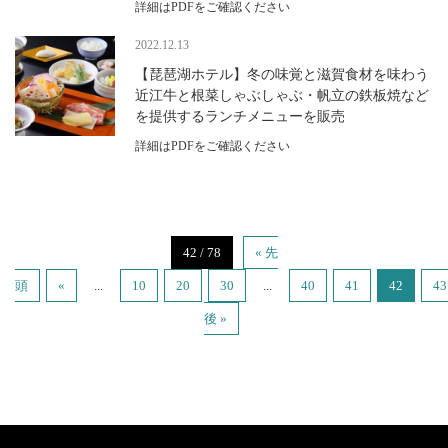
詳細はPDFをご確認ください
2022.12.13
【琵琶湖ホテル】冬の味覚と滋賀食材を味わう
近江牛と根菜しゃぶしゃぶ・帆立の鉄板焼など
を提供するランチメニューを販売
詳細はPDFをご確認ください
42 / 78
« 先
頭
«
...
10
20
30
...
40
41
42
43
後 »