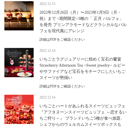
2022.12.15
2022年12月26日（月）〜2023年1月9日（月・
祝）まで <期間限定>3種の「 正月 パルフェ」
を発売 プリンアラモードなどクラシカルなパル
フェを現代風にアレンジ
詳細はPDFをご確認ください
2022.12.14
いちごとラグジュアリーに煌めく宝石の饗宴
Strawberry Afternoon Tea ~Sweet jewelry~ ルビー
やサファイアなど宝石をモチーフにしたいちご
スイーツが勢揃い
詳細はPDFをご確認ください
2022.12.14
いちごとハートがあふれるスイーツビュッフェ
『アフタヌーンスイーツビュッフェ ～恋するい
ちご狩り～』 ブランドいちご5種が食べ放題、
シェフからのウェルカムスイーツボックスも