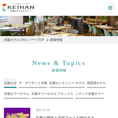
M
京阪ホテルズ&リゾーツTOP
新着情報
News & Topics
新着情報
お知らせ
ザ・サウザンド
京都
京都センチュリー
ホテル
琵琶湖ホテル
京都タワーホテル
京都タワーホテル
アネックス
ニデック京都タワー
2023.01.16
京都の歴史と現代アートが融合する