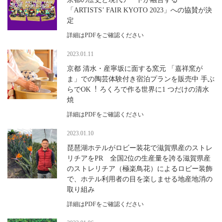
「ARTISTS’ FAIR KYOTO 2023」への協賛が決
定
詳細はPDFをご確認ください
2023.01.11
京都 清⽔・産寧坂に⾯する窯元 「嘉祥窯が
ま」での陶芸体験付き宿泊プランを販売中 ⼿ぶ
らでOK︕ ろくろで作る世界に1 つだけの清⽔
焼
詳細はPDFをご確認ください
2023.01.10
琵琶湖ホテルがロビー装花で滋賀県産のストレ
リチアをPR 全国2位の生産量を誇る滋賀県産
のストレリチア（極楽鳥花）によるロビー装飾
で、ホテル利用者の目を楽しませる地産地消の
取り組み
詳細はPDFをご確認ください