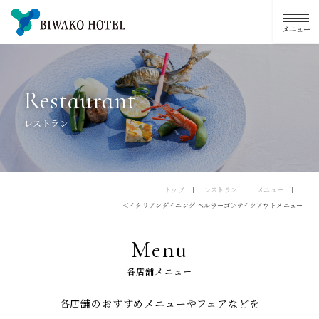
R
e
s
t
a
u
r
a
n
t
レストラン
トップ
レストラン
メニュー
＜イタリアンダイニング ベルラーゴ＞テイクアウトメニュー
Menu
各店舗メニュー
各店舗のおすすめメニューやフェアなどを