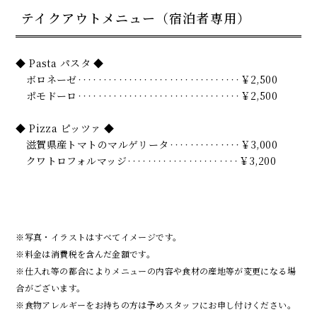
テイクアウトメニュー（宿泊者専用）
◆ Pasta パスタ ◆
ボロネーゼ‥‥‥‥‥‥‥‥‥‥‥‥‥‥‥‥￥2,500
ポモドーロ‥‥‥‥‥‥‥‥‥‥‥‥‥‥‥‥￥2,500
◆ Pizza ピッツァ ◆
滋賀県産トマトのマルゲリータ‥‥
‥‥‥‥‥
￥3,000
クワトロフォルマッジ‥‥‥‥‥‥‥‥‥‥‥￥3,200
※写真・イラストはすべてイメージです。
※料金は消費税を含んだ金額です。
※仕入れ等の都合によりメニューの内容や食材の産地等が変更になる場
合がございます。
※食物アレルギーをお持ちの方は予めスタッフにお申し付けください。