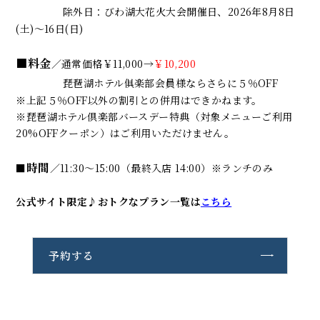
除外日：びわ湖大花火大会開催日、2026年8月8日
(土)～16日(日)
■料金
／通常価格￥11,000→
￥10,200
琵琶湖ホテル俱楽部会員様ならさらに５％OFF
※上記５％OFF以外の割引との併用はできかねます。
※琵琶湖ホテル倶楽部バースデー特典（対象メニューご利用
20%OFFクーポン）はご利用いただけません。
時間
■
／11:30～15:00（最終入店 14:00）※ランチのみ
公式サイト限定♪おトクなプラン一覧は
こちら
予約する