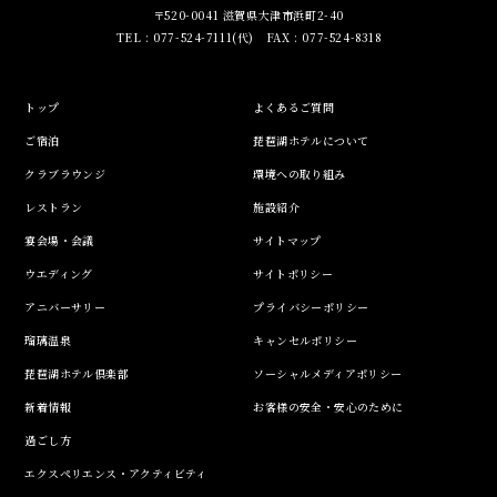
〒520-0041 滋賀県大津市浜町2-40
TEL : 077-524-7111(代) FAX : 077-524-8318
トップ
よくあるご質問
ご宿泊
琵琶湖ホテルについて
クラブラウンジ
環境への取り組み
レストラン
施設紹介
宴会場・会議
サイトマップ
ウエディング
サイトポリシー
アニバーサリー
プライバシーポリシー
瑠璃温泉
キャンセルポリシー
琵琶湖ホテル倶楽部
ソーシャルメディアポリシー
新着情報
お客様の安全・安心のために
過ごし方
エクスペリエンス・アクティビティ