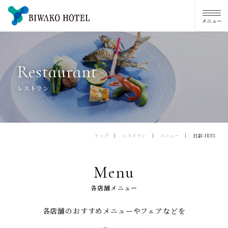
R
e
s
t
a
u
r
a
n
t
レストラン
トップ
レストラン
メニュー
比叡-HIEI-
Menu
各店舗メニュー
各店舗のおすすめメニューやフェアなどを