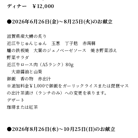
ディナー ￥12,000
●
2026年6月26日(金)～8月25日(火)のお献立
滋賀県産大鱒の炙り
近江牛じゅんじゅん 玉葱 丁子麩 赤蒟蒻
鱸の鉄板焼 大葉のジェノベーゼソース 焼き野菜添え
野菜サラダ
近江牛ロース肉（A5ランク）80g
大蒜醤油と山葵
御飯 香の物 赤出汁
※追加料金￥1,000で御飯をガーリックライスまたは琵琶マス
の出汁茶漬け（ランチのみ）への変更を承ります。
デザート
珈琲または紅茶
●
2026年8月26日(水)～10月25日(日)のお献立