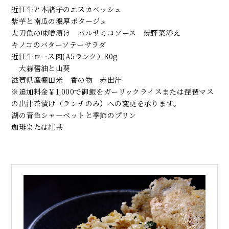
近江牛と本諸子のエスカベッシュ
紫芋と南瓜の濃厚ポタージュ
太刀魚の味噌漬け バルサミコソース 焼野菜添え
キノコのバターソテーサラダ
近江牛ロース肉(A5ランク）80g
大蒜醤油と山葵
滋賀県産棚田米 香の物 赤出汁
※追加料金￥1,000で御飯をガーリックライスまたは琵琶マス
の出汁茶漬け（ランチのみ）への変更を承ります。
湖の青色シャーベットと季節のプリン
珈琲または紅茶