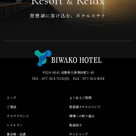
Resort
Relax
&
琵琶湖に溶け込む、ホテルステイ
〒520-0041 滋賀県大津市浜町2-40
TEL : 077-524-7111(代) FAX : 077-524-8318
トップ
よくあるご質問
ご宿泊
琵琶湖ホテルについて
クラブラウンジ
環境への取り組み
レストラン
施設紹介
宴会場・会議
サイトマップ