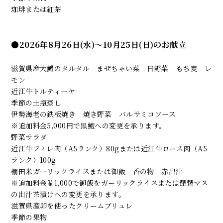
珈琲または紅茶
●2026年8月26日(水)～10月25日(日)のお献立
滋賀県産大鱒のタルタル まぜちゃい菜 日野菜 もち麦 レ
モン
近江牛トルティーヤ
季節の土瓶蒸し
伊勢海老の鉄板焼き 焼き野菜 バルサミコソース
※追加料金5,000円で黒鮑への変更を承ります。
野菜サラダ
近江牛フィレ肉（A5ランク）80gまたは近江牛ロース肉（A5
ランク）100g
棚田米ガーリックライスまたは御飯 香の物 赤出汁
※追加料金￥1,000で御飯をガーリックライスまたは琵琶マス
の出汁茶漬けへの変更を承ります。
滋賀県産卵を使ったクリームブリュレ
季節の果物