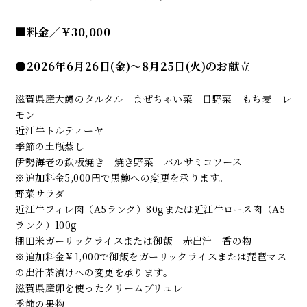
■料金／
￥30,000
●2026年6月26日(金)～8月25日(火)のお献立
滋賀県産大鱒のタルタル まぜちゃい菜 日野菜 もち麦 レ
モン
近江牛トルティーヤ
季節の土瓶蒸し
伊勢海老の鉄板焼き 焼き野菜 バルサミコソース
※追加料金5,000円で黒鮑への変更を承ります。
野菜サラダ
近江牛フィレ肉（A5ランク）80gまたは近江牛ロース肉（A5
ランク）100g
棚田米ガーリックライスまたは御飯 赤出汁 香の物
※追加料金￥1,000で御飯をガーリックライスまたは琵琶マス
の出汁茶漬けへの変更を承ります。
滋賀県産卵を使ったクリームブリュレ
季節の果物