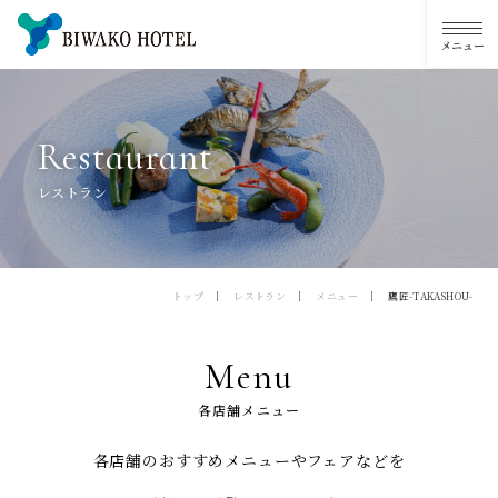
R
e
s
t
a
u
r
a
n
t
レストラン
トップ
レストラン
メニュー
鷹匠-TAKASHOU-
Menu
各店舗メニュー
各店舗のおすすめメニューやフェアなどを