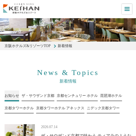
M
京阪ホテルズ&リゾーツTOP
新着情報
News & Topics
新着情報
お知らせ
ザ・サウザンド
京都
京都センチュリー
ホテル
琵琶湖ホテル
京都タワーホテル
京都タワーホテル
アネックス
ニデック京都タワー
2026.07.14
ザ・サウザンド京都で味わう ティアラのような