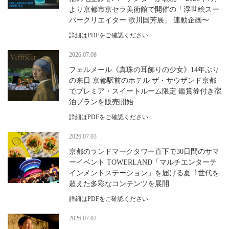
より京都市京セラ美術館で開催の「浮世絵スー
パークリエイター 歌川国芳展」 連動企画〜
詳細はPDFをご確認ください
2026.07.08
フェルメール《真珠の耳飾りの少女》14年ぶり
の来日 京都駅前のホテル ザ・サウザンド京都
でプレミア・スイートルーム限定 鑑賞券付き宿
泊プランを販売開始
詳細はPDFをご確認ください
2026.07.03
京都のランドマークタワー直下で30⽇間のサマ
ーイベント TOWERLAND「マルチエンターテ
インメントステーション」を届ける夏︕世代を
超えた多彩なコンテンツを展開
詳細はPDFをご確認ください
2026.07.02