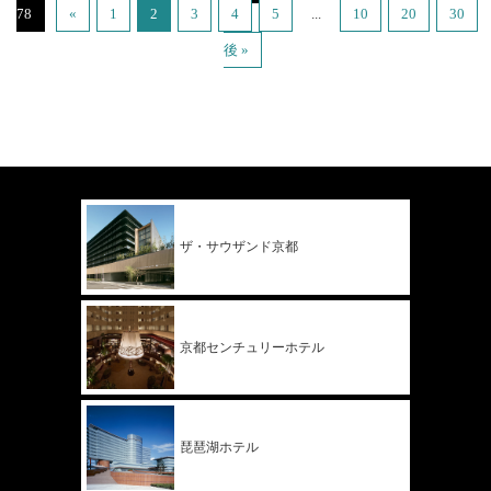
78
«
1
2
3
4
5
...
10
20
30
後 »
ザ・サウザンド
京都
京都
センチュリー
ホテル
琵琶湖ホテル