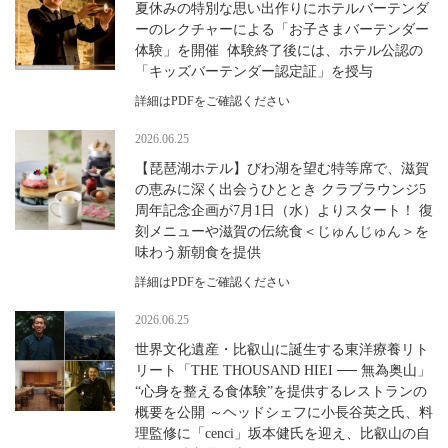
夏休みの特別な思い出作りにホテルバーテンダ
ーのレクチャーによる「お子さまバーテンダー
体験」を開催 体験終了後には、ホテル公認の
「キッズバーテンダー認定証」を授与
詳細はPDFをご確認ください
2026.06.25
【琵琶湖ホテル】びわ湖を望む特等席で、滋賀
の恵みに深く出会うひととき クラブラウンジ5
周年記念企画が7月1日（水）よりスタート！ 復
刻メニューや滋賀の伝統食＜じゅんじゅん＞を
味わう新朝食を提供
詳細はPDFをご確認ください
2026.06.25
世界文化遺産・比叡山に誕生する東洋療養リト
リート「THE THOUSAND HIEI ── 無為奥山」
“心身を整える食体験”を提供するレストランの
概要を公開 ～ヘッドシェフに小長谷英之氏、料
理監修に「cenci」坂本健氏を迎え、比叡山の自