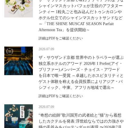
シャインマスカットパフェが主役のアフタヌー
ンティー 1粒丸ごと包み込んだトゥンカロンや
ホテル仕立てのシャインマスカットサンドなど
～「THE SHINE MUSCAT SEASON Parfait
Afternoon Tea」を提供開始～
詳細はPDFをご確認ください
2026.07.09
ザ・サウザンド京都 世界中のトラベラーが選ぶ
独立系ホテルのアワード 2026年 I Prefer(アイ・
プリファー)メンバーズ・チョイス・アワード
を日本で唯一受賞 ～卓越したホスピタリティと
ゲスト体験を称える会員投票によりアジア・パ
シフィック、中東、アフリカ地域で選出～
詳細はPDFをご確認ください
2026.07.09
“奇想の絵師”歌川国芳の武者絵と“猫”から着想
したカクテルを発表 浮世絵ならではの⼒強さや
猫の⽑並みをバーテンダーが表現 〜2026年7⽉