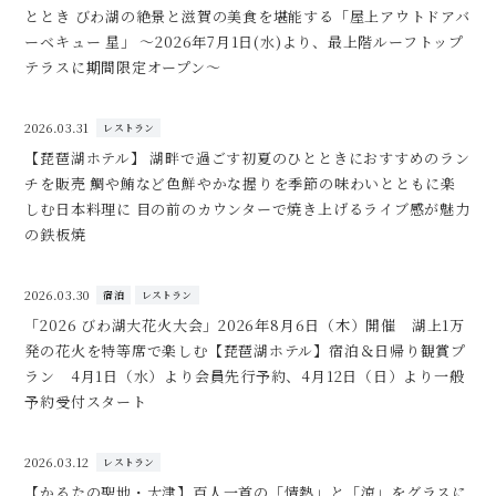
ととき びわ湖の絶景と滋賀の美食を堪能する「屋上アウトドアバ
ーベキュー 星」 ～2026年7月1日(水)より、最上階ルーフトップ
テラスに期間限定オープン～
2026.03.31
レストラン
【琵琶湖ホテル】 湖畔で過ごす初夏のひとときにおすすめのラン
チを販売 鯛や鮪など色鮮やかな握りを季節の味わいとともに楽
しむ日本料理に 目の前のカウンターで焼き上げるライブ感が魅力
の鉄板焼
2026.03.30
宿泊
レストラン
「2026 びわ湖大花火大会」2026年8月6日（木）開催 湖上1万
発の花火を特等席で楽しむ【琵琶湖ホテル】宿泊＆日帰り観賞プ
ラン 4月1日（水）より会員先行予約、4月12日（日）より一般
予約受付スタート
2026.03.12
レストラン
【かるたの聖地・大津】百人一首の「情熱」と「涼」をグラスに