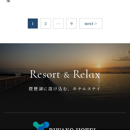
催
1
2
…
9
next >
Resort
Relax
&
琵琶湖に溶け込む、ホテルステイ