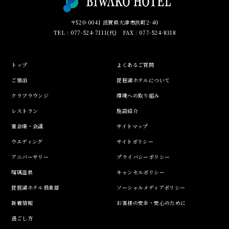
〒520-0041 滋賀県大津市浜町2-40
TEL : 077-524-7111(代) FAX : 077-524-8318
トップ
よくあるご質問
ご宿泊
琵琶湖ホテルについて
クラブラウンジ
環境への取り組み
レストラン
施設紹介
宴会場・会議
サイトマップ
ウエディング
サイトポリシー
アニバーサリー
プライバシーポリシー
瑠璃温泉
キャンセルポリシー
琵琶湖ホテル倶楽部
ソーシャルメディアポリシー
新着情報
お客様の安全・安心のために
過ごし方