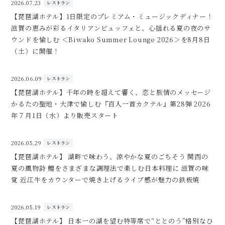
2026.07.23
レストラン
【琵琶湖ホテル】1日限定のプレミアム・ミュージックディナー！
滋賀の恵みが彩るイタリアンビュッフェと、心揺れる夏の夜のサ
ウンドを愉しむ ＜Biwako Summer Lounge 2026＞を8月8日
（土）に開催！
2026.06.09
レストラン
【琵琶湖ホテル】千年の時を超えて響く、恋と旅情のメッセージ
かるたの聖地・大津で愉しむ『百人一首カクテル』第28弾 2026
年７月1日（水）より販売スタート
2026.05.29
レストラン
【琵琶湖ホテル】 湖畔で味わう、涼やかな夏のごちそう 関西の
夏の風物詩 鱧をさまざまな調理法で楽しむ日本料理に 滋賀の味
覚 近江牛をカウンターで焼き上げるライブ感が魅力の鉄板焼
2026.05.19
レストラン
【琵琶湖ホテル】 日本一の湖を望む特等席で“ととのう”格別なひ