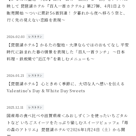
映して 琵琶湖ホテル『百人一首カクテル』第27弾、4月1日より
販売開始 ～ついに累計56首到達！ 夕暮れから夜へ移ろう空と、
行く先の見えない恋路を表現～
2026.02.03
レストラン
【琵琶湖ホテル】かるたの聖地・大津ならではのおもてなし 平安
時代に詠まれた春の情景を表現した「百人一首ランチ」 ～日本
料理・鉄板焼で“近江牛”を楽しむメニューも～
2026.01.21
レストラン
【琵琶湖ホテル】 心ときめく季節に、大切な人へ想いを伝える
Valentine's Day & White Day Sweets
2025.12.11
レストラン
国産苺の食べ比べや滋賀県産＜みおしずく＞を使ったいちごタル
トなど いちごスイーツをたっぷり愉しむスイーツビュッフェ『苺
の森のアトリエ』 琵琶湖ホテルで2026年1月24日（土）から開