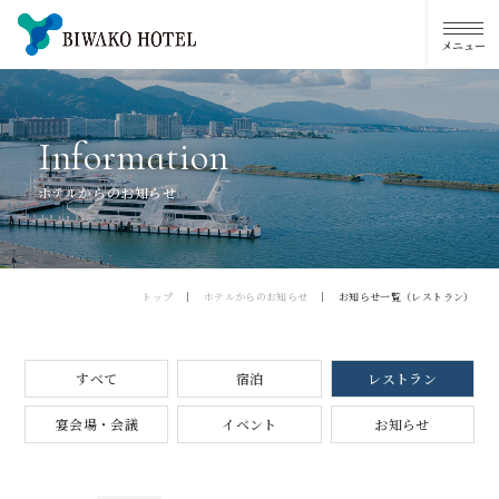
I
n
f
o
r
m
a
t
i
o
n
ホテルからのお知らせ
トップ
ホテルからのお知らせ
お知らせ一覧（レストラン）
すべて
宿泊
レストラン
宴会場・会議
イベント
お知らせ